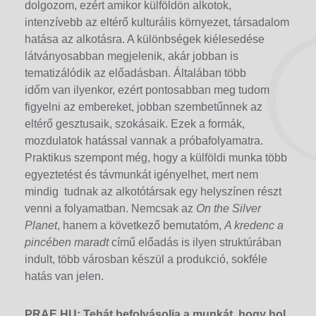
dolgozom, ezért amikor külföldön alkotok,
intenzívebb az eltérő kulturális környezet, társadalom
hatása az alkotásra. A különbségek kiélesedése
látványosabban megjelenik, akár jobban is
tematizálódik az előadásban. Általában több
időm van ilyenkor, ezért pontosabban meg tudom
figyelni az embereket, jobban szembetűnnek az
eltérő gesztusaik, szokásaik. Ezek a formák,
mozdulatok hatással vannak a próbafolyamatra.
Praktikus szempont még, hogy a külföldi munka több
egyeztetést és távmunkát igényelhet, mert nem
mindig tudnak az alkotótársak egy helyszínen részt
venni a folyamatban. Nemcsak az
On the Silver
Planet
, hanem a következő bemutatóm,
A kredenc a
pincében maradt
című előadás is ilyen struktúrában
indult, több városban készül a produkció, sokféle
hatás van jelen.
PRAE.HU: Tehát befolyásolja a munkát, hogy hol