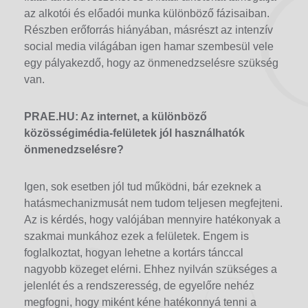
az alkotói és előadói munka különböző fázisaiban.
Részben erőforrás hiányában, másrészt az intenzív
social media világában igen hamar szembesül vele
egy pályakezdő, hogy az önmenedzselésre szükség
van.
PRAE.HU: Az internet, a különböző
közösségimédia-felületek jól használhatók
önmenedzselésre?
Igen, sok esetben jól tud működni, bár ezeknek a
hatásmechanizmusát nem tudom teljesen megfejteni.
Az is kérdés, hogy valójában mennyire hatékonyak a
szakmai munkához ezek a felületek. Engem is
foglalkoztat, hogyan lehetne a kortárs tánccal
nagyobb közeget elérni. Ehhez nyilván szükséges a
jelenlét és a rendszeresség, de egyelőre nehéz
megfogni, hogy miként kéne hatékonnyá tenni a