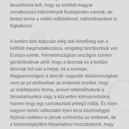
beszélnünk kell, hogy az említett magyar
vonatkozású intézmények Budapesten vannak, de
fontos lenne a vidéki működéssel, intézményekkel is
foglalkozni.
A kortárs tánc kapcsán elég sok lehetőség van a
külföldi megmutatkozásra, rengeteg táncfesztivál van
Európa-szerte. Németországban országos szinten
gondolkodnak arról, hogy a táncnak és a kortárs
táncnak hol van a helye, mi a szerepe.
Magyarországon a táncról nagyobb általánosságban
nem az jut elsősorban az emberek eszébe, hogy
az önkifejezési forma, amivel reflektálhatunk a
társadalmunkra vagy a közvetlen környezetünkre,
hanem hogy egy szórakoztató jellegű műfaj. És ezen
nagyon nehéz változtatni ilyen kicsi közönséggel.
Nyilván vidéken is járnak színházba az emberek, de
a közönségépítési folyamathoz hozzátartozik, hogy