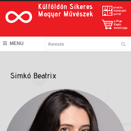
Külföldön Sikeres
Magyar Művészek
MENU
Simkó Beatrix