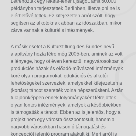
Létrehoztak egy fekete-fehér újságot, amit 60,000
példányban terjesztettek Berlinben, illetve online is
elérhetővé tettek. Ez kifejezetten arról szólt, hogy
segítsen az alkotóknak abban az időszakban, mikor
zárva vannak a kulturális intézmények.
A másik esetet a Kulturstiftung des Bundes nevű
alapítvány hozta létre még 2005-ben, aminek az volt
a lényege, hogy öt éven keresztül nagyvárosokban a
produkciós házak és előadó-művészeti intézmények
köré olyan programokat, edukációs és alkotói
lehetőségeket szerveztek, amelyekkel kifejezetten a
(kortárs) táncot szerették volna népszerűsíteni. Aztán
tulajdonképpen ennek folyományaként létrejöttek
olyan fontos intézmények, amelyek a későbbiekben
is támogatták a táncot. Ebben az is jelentős, hogy a
projekt nem egy városra összpontosult, hanem a
nagyobb városokban hasonló támogatást és
koncepciót jelentő program alakult ki. Mert arról is