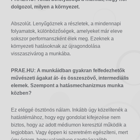
dolgozol, milyen a környezet.
Abszolút. Lenyűgöznek a részletek, a mindennapi
folyamatok, különbözőségek, amelyeket már eleve
sokszor performanszként élek meg. Ezeknek a
környezeti hatásoknak az újragondolása
visszaszivárog a munkába.
PRAE.HU:
A munkáidban gyakran felfedezhetők
művészeti ágakat át- és összeszövő, intermediális
elemek. Szempont a hatásmechanizmus munka
kö
zben?
Ez eléggé ösztönös nálam. Inkább úgy közelítenék a
hatástémához, hogy egy gondolat kifejezése nem
biztos, hogy az adott médiumon keresztül működik a
legjobban. Vagy éppen ki szeretném egészíteni, mert
úgy érzem, hogy valamilyen szerteágazóbb