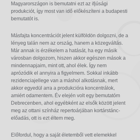
Magyarországon is bemutatni ezt az ifjúsági
produkciót, így most van idő előkészíteni a budapesti
bemutatót is.
Másfajta koncentrációt jelent külföldön dolgozni, de a
lényeg talán nem az ország, hanem a közegváltás.
Már annak is érzékelem a hatását, ha egy másik
városban dolgozom, hiszen akkor egészen mások a
mindennapjaim, mint ott, ahol élek. Így nem
aprózódik el annyira a figyelmem. Sokkal inkább
rezidenciajellege van a máshol alkotásnak, mert
akkor egyedül arra a produkcióra koncentrálok,
amiért odamentem. Év elején volt egy bemutatóm
Debrecenben, ahol egyébként az elsők között jelent
meg az ottani színház repertoárjában kortárstánc-
előadás, ott is ezt éltem meg.
Előfordul, hogy a saját életemből vett elemekkel