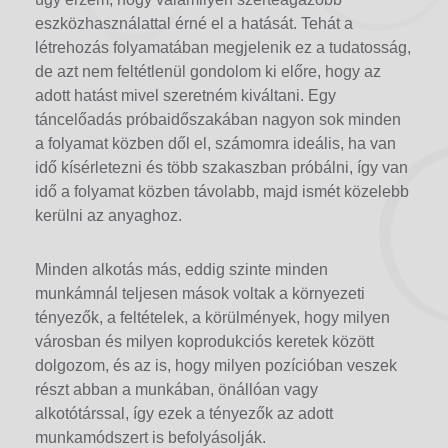
eszközhasználattal érné el a hatását. Tehát a
létrehozás folyamatában megjelenik ez a tudatosság,
de azt nem feltétlenül gondolom ki előre, hogy az
adott hatást mivel szeretném kiváltani. Egy
táncelőadás próbaidőszakában nagyon sok minden
a folyamat közben dől el, számomra ideális, ha van
idő kísérletezni és több szakaszban próbálni, így van
idő a folyamat közben távolabb, majd ismét közelebb
kerülni az anyaghoz.
Minden alkotás más, eddig szinte minden
munkámnál teljesen mások voltak a környezeti
tényezők, a feltételek, a körülmények, hogy milyen
városban és milyen koprodukciós keretek között
dolgozom, és az is, hogy milyen pozícióban veszek
részt abban a munkában, önállóan vagy
alkotótárssal, így ezek a tényezők az adott
munkamódszert is befolyásolják.