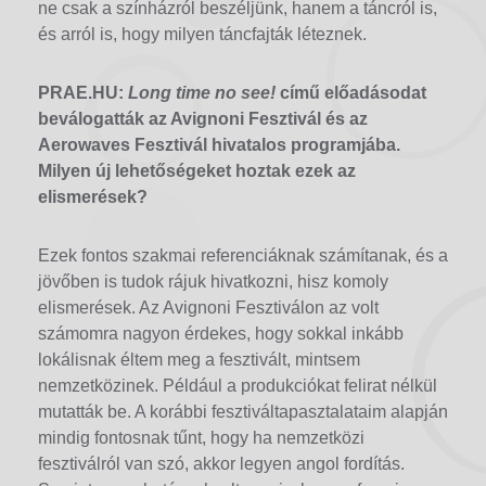
ne csak a színházról beszéljünk, hanem a táncról is,
és arról is, hogy milyen táncfajták léteznek.
PRAE.HU:
Long time no see!
című előadásodat
beválogatták az Avignoni Fesztivál és az
Aerowaves Fesztivál hivatalos programjába.
Milyen új lehetőségeket hoztak ezek az
elismerések?
Ezek fontos szakmai referenciáknak számítanak, és a
jövőben is tudok rájuk hivatkozni, hisz komoly
elismerések. Az Avignoni Fesztiválon az volt
számomra nagyon érdekes, hogy sokkal inkább
lokálisnak éltem meg a fesztivált, mintsem
nemzetközinek. Például a produkciókat felirat nélkül
mutatták be. A korábbi fesztiváltapasztalataim alapján
mindig fontosnak tűnt, hogy ha nemzetközi
fesztiválról van szó, akkor legyen angol fordítás.