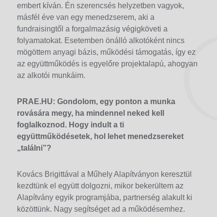
embert kíván. Én szerencsés helyzetben vagyok,
másfél éve van egy menedzserem, aki a
fundraisingtől a forgalmazásig végigköveti a
folyamatokat. Esetemben önálló alkotóként nincs
mögöttem anyagi bázis, működési támogatás, így ez
az együttműködés is egyelőre projektalapú, ahogyan
az alkotói munkáim.
PRAE.HU: Gondolom, egy ponton a munka
rovására megy, ha mindennel neked kell
foglalkoznod. Hogy indult a ti
együttműködésetek, hol lehet menedzsereket
„találni”?
Kovács Brigittával a Műhely Alapítványon keresztül
kezdtünk el együtt dolgozni, mikor bekerültem az
Alapítvány egyik programjába, partnerség alakult ki
közöttünk. Nagy segítséget ad a működésemhez.