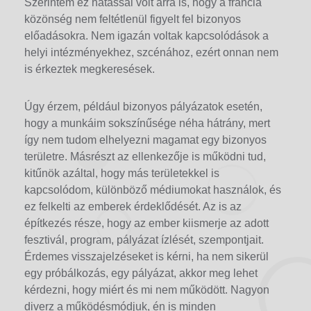
Szerintem ez hatással volt arra is, hogy a francia
közönség nem feltétlenül figyelt fel bizonyos
előadásokra. Nem igazán voltak kapcsolódások a
helyi intézményekhez, szcénához, ezért onnan nem
is érkeztek megkeresések.
Úgy érzem, például bizonyos pályázatok esetén,
hogy a munkáim sokszínűsége néha hátrány, mert
így nem tudom elhelyezni magamat egy bizonyos
területre. Másrészt az ellenkezője is működni tud,
kitűnök azáltal, hogy más területekkel is
kapcsolódom, különböző médiumokat használok, és
ez felkelti az emberek érdeklődését. Az is az
építkezés része, hogy az ember kiismerje az adott
fesztivál, program, pályázat ízlését, szempontjait.
Érdemes visszajelzéseket is kérni, ha nem sikerül
egy próbálkozás, egy pályázat, akkor meg lehet
kérdezni, hogy miért és mi nem működött. Nagyon
diverz a működésmódjuk, én is minden