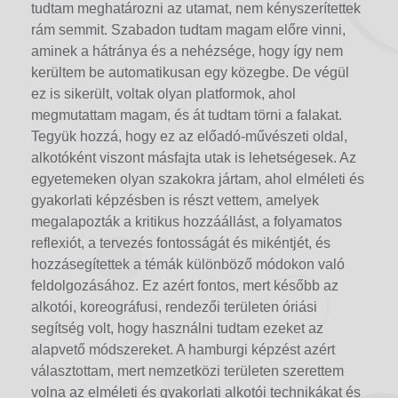
tudtam meghatározni az utamat, nem kényszerítettek
rám semmit. Szabadon tudtam magam előre vinni,
aminek a hátránya és a nehézsége, hogy így nem
kerültem be automatikusan egy közegbe. De végül
ez is sikerült, voltak olyan platformok, ahol
megmutattam magam, és át tudtam törni a falakat.
Tegyük hozzá, hogy ez az előadó-művészeti oldal,
alkotóként viszont másfajta utak is lehetségesek. Az
egyetemeken olyan szakokra jártam, ahol elméleti és
gyakorlati képzésben is részt vettem, amelyek
megalapozták a kritikus hozzáállást, a folyamatos
reflexiót, a tervezés fontosságát és mikéntjét, és
hozzásegítettek a témák különböző módokon való
feldolgozásához. Ez azért fontos, mert később az
alkotói, koreográfusi, rendezői területen óriási
segítség volt, hogy használni tudtam ezeket az
alapvető módszereket. A hamburgi képzést azért
választottam, mert nemzetközi területen szerettem
volna az elméleti és gyakorlati alkotói technikákat és