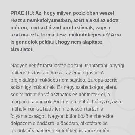
PRAE.HU: Az, hogy milyen pozícióban veszel
részt a munkafolyamatban, azért alakul az adott
módon, mert azt érzed produktívnak, vagy a
szakma ezt a formát teszi működőképessé? Arra
is gondolok például, hogy nem alapítasz
társulatot.
Nagyon nehéz társulatot alapítani, fenntartani, anyagi
hátteret biztosítani hozzá, az egy rögös út. A
projektalapú működés nem sajátos, Európa-szerte
sokan így működnek. Ez nagy szabadságot jelent,
sok mindent én választhatok és dönthetek el, a
magam ura vagyok. Ami nekem ebből hiányzik, az a
műhelymunka, hogy fenn lehessen tartani a
folyamatosságot. Nagyon különböző emberekkel
dolgozom előadásról előadásra, alkotótárs és
produkciós partner tekintetében is, ami szintén