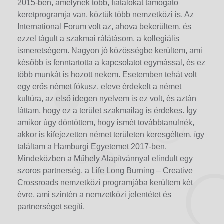
2015-ben, amelynek több, fiatalokat támogató
keretprogramja van, köztük több nemzetközi is. Az
International Forum volt az, ahova bekerültem, és
ezzel tágult a szakmai rálátásom, a kollegiális
ismeretségem. Nagyon jó közösségbe kerültem, ami
később is fenntartotta a kapcsolatot egymással, és ez
több munkát is hozott nekem. Esetemben tehát volt
egy erős német fókusz, eleve érdekelt a német
kultúra, az első idegen nyelvem is ez volt, és aztán
láttam, hogy ez a terület szakmailag is érdekes. Így
amikor úgy döntöttem, hogy ismét továbbtanulnék,
akkor is kifejezetten német területen keresgéltem, így
találtam a Hamburgi Egyetemet 2017-ben.
Mindeközben a Műhely Alapítvánnyal elindult egy
szoros partnerség, a Life Long Burning – Creative
Crossroads nemzetközi programjába kerültem két
évre, ami szintén a nemzetközi jelentétet és
partnerséget segíti.