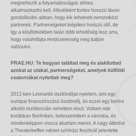
megnehezíti a folyamatosságot, ehhez
alkalmazkodni kell. Alkotóként fontos hosszú távon
gondolkodni abban, hogy kik lehetnek nemzetközi
partnerek. Partnerségeket kiépíteni hosszú idő, de
így a későbbiekben talán több lehetőség lesz arra,
hogy valamifajta rendszeresség meg tudjon
valósulni.
PRAE.HU: Te hogyan találtad meg és alakítottad
azokat az utakat, partnerségeket, amelyek külföldi
csatornákat nyitottak meg?
2012-ben Leonardo ösztöndíjat nyertem, ami egy
európai finanszírozású ösztöndíj, és ezzel egy berlini
alkotói rezidencián vehettem részt. Voltam már
korábban Berlinben, beleszerettem a városba, és
mindenképpen vissza akartam menni. A nagy áttörést
a Theatertreffen német színházi fesztivál jelentette