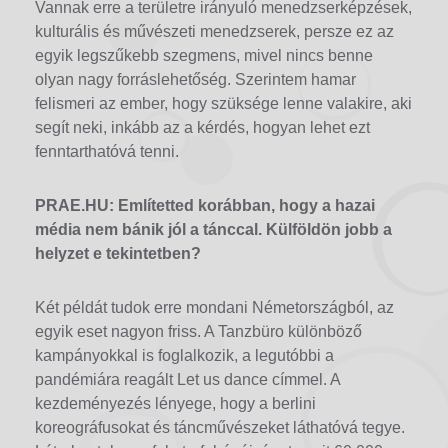
Vannak erre a területre irányuló menedzserképzések,
kulturális és művészeti menedzserek, persze ez az
egyik legszűkebb szegmens, mivel nincs benne
olyan nagy forráslehetőség. Szerintem hamar
felismeri az ember, hogy szüksége lenne valakire, aki
segít neki, inkább az a kérdés, hogyan lehet ezt
fenntarthatóvá tenni.
PRAE.HU: Említetted korábban, hogy a hazai
média nem bánik jól a tánccal. Külföldön jobb a
helyzet e tekintetben?
Két példát tudok erre mondani Németországból, az
egyik eset nagyon friss. A Tanzbüro különböző
kampányokkal is foglalkozik, a legutóbbi a
pandémiára reagált Let us dance címmel. A
kezdeményezés lényege, hogy a berlini
koreográfusokat és táncművészeket láthatóvá tegye.