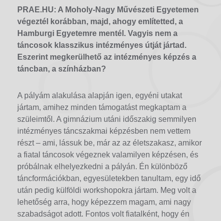
PRAE.HU: A Moholy-Nagy Művészeti Egyetemen
végeztél korábban, majd, ahogy említetted, a
Hamburgi Egyetemre mentél. Vagyis nem a
táncosok klasszikus intézményes útját jártad.
Eszerint megkerülhető az intézményes képzés a
táncban, a színházban?
A pályám alakulása alapján igen, egyéni utakat
jártam, amihez minden támogatást megkaptam a
szüleimtől. A gimnázium utáni időszakig semmilyen
intézményes táncszakmai képzésben nem vettem
részt – ami, lássuk be, már az az életszakasz, amikor
a fiatal táncosok végeznek valamilyen képzésen, és
próbálnak elhelyezkedni a pályán. Én különböző
táncformációkban, egyesületekben tanultam, egy idő
után pedig külföldi workshopokra jártam. Meg volt a
lehetőség arra, hogy képezzem magam, ami nagy
szabadságot adott. Fontos volt fiatalként, hogy én