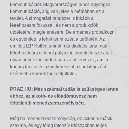
kommunikációt. Magyarországon nincs egységes
kommunikáció, alig van jelen a médiában ez a
terület. A támogatási rendszer is inkább a
létrehozásra fókuszál, és nem a produkciók
utóéletére, megjelenésére. De érdemes próbálkozni
és egyénileg is lehet tenni ezért a területért. Az
említett IZP Kollégiumnál már digitális tartalmak
létrehozására is lehet pályázni, ennek égisze alatt
olyan online táncvideó-sorozatot tervezek, ami a
kortárs táncot és azon keresztül az önkifejezést
szélesebb körnek tudja eljuttatni.
PRAE.HU: Más szakmai tudás is szükséges lenne
ehhez, az alkotó- és előadóművész nem
feltétlenül menedzserszemélyiség.
Még ha menedzserszemélyiség, ez akkor is másik
szakma, és egy főleg intenzív időszakban teljes