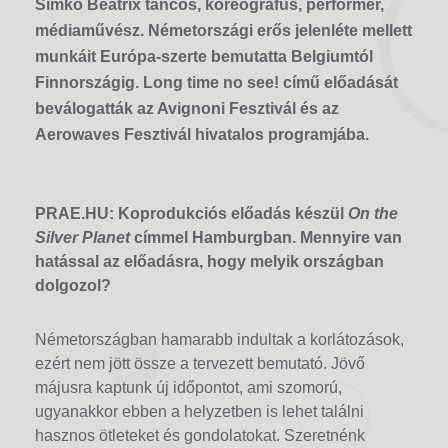
Simkó Beatrix táncos, koreográfus, performer,
médiaművész. Németországi erős jelenléte mellett
munkáit Európa-szerte bemutatta Belgiumtól
Finnországig. Long time no see! című előadását
beválogatták az Avignoni Fesztivál és az
Aerowaves Fesztivál hivatalos programjába.
PRAE.HU: Koprodukciós előadás készül
On the
Silver Planet
címmel Hamburgban. Mennyire van
hatással az előadásra, hogy melyik országban
dolgozol?
Németországban hamarabb indultak a korlátozások,
ezért nem jött össze a tervezett bemutató. Jövő
májusra kaptunk új időpontot, ami szomorú,
ugyanakkor ebben a helyzetben is lehet találni
hasznos ötleteket és gondolatokat. Szeretnénk