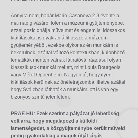
Annyira nem, habár Mario Casanova 2-3 évente a
mai napig vásárol tőlem a múzeumi gyűjteményébe,
ezzel pozícionálja műveimet és engem is. Időszakos
kiállításokat is gyakran állít össze a múzeum
gyűjteményéből, ezekbe olykor az én munkáim is
bekerülnek, ezáltal változó kontextusban, különböző
tematikák mentén válnak láthatóvá, ráadásul olyan
klasszikusok munkái mellett, mint Louis Bourgeois
vagy Méret Oppenheim. Nagyon jó, hogy ilyen
kiállítások kerülnek az önéletrajzomba, illetve azáltal,
hogy Svájcban láthatók a munkáim, ott is van egy
bizonyos szintű jelenlétem.
PRAE.HU:
Ezek szerint a pályázat jó lehetőség
volt arra, hogy megalapozd a külföldi
ismertségedet, a közgyűjteménybe került műveid
pedig gyakorlatilag a maguk útját járják.