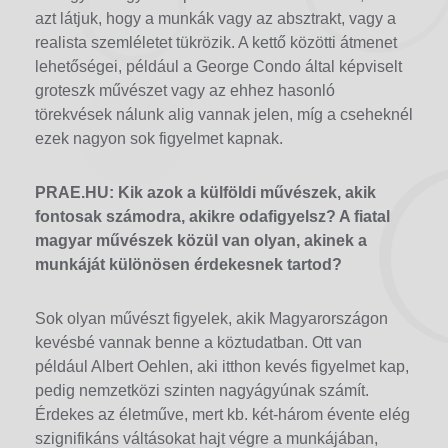
azt látjuk, hogy a munkák vagy az absztrakt, vagy a
realista szemléletet tükrözik. A kettő közötti átmenet
lehetőségei, például a George Condo által képviselt
groteszk művészet vagy az ehhez hasonló
törekvések nálunk alig vannak jelen, míg a cseheknél
ezek nagyon sok figyelmet kapnak.
PRAE.HU:
Kik azok a külföldi művészek, akik
fontosak számodra, akikre odafigyelsz? A fiatal
magyar művészek közül van olyan, akinek a
munkáját különösen érdekesnek tartod?
Sok olyan művészt figyelek, akik Magyarországon
kevésbé vannak benne a köztudatban. Ott van
például Albert Oehlen, aki itthon kevés figyelmet kap,
pedig nemzetközi szinten nagyágyúnak számít.
Érdekes az életműve, mert kb. két-három évente elég
szignifikáns váltásokat hajt végre a munkájában,