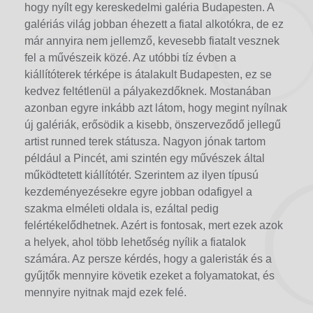
hogy nyílt egy kereskedelmi galéria Budapesten. A
galériás világ jobban éhezett a fiatal alkotókra, de ez
már annyira nem jellemző, kevesebb fiatalt vesznek
fel a művészeik közé. Az utóbbi tíz évben a
kiállítóterek térképe is átalakult Budapesten, ez se
kedvez feltétlenül a pályakezdőknek. Mostanában
azonban egyre inkább azt látom, hogy megint nyílnak
új galériák, erősödik a kisebb, önszerveződő jellegű
artist runned terek státusza. Nagyon jónak tartom
például a Pincét, ami szintén egy művészek által
működtetett kiállítótér. Szerintem az ilyen típusú
kezdeményezésekre egyre jobban odafigyel a
szakma elméleti oldala is, ezáltal pedig
felértékelődhetnek. Azért is fontosak, mert ezek azok
a helyek, ahol több lehetőség nyílik a fiatalok
számára. Az persze kérdés, hogy a galeristák és a
gyűjtők mennyire követik ezeket a folyamatokat, és
mennyire nyitnak majd ezek felé.