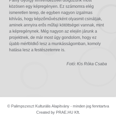
Pálffy György filmrendezővel dolgozunk most
közösen egy képregényen. Ez számomra elég
ismeretlen terep, de egyben nagyon izgalmas
kihívás, hogy képzőművészként olyasmit csináljak,
aminek annyira erős műfaji kötöttségei vannak, mint
a képregénynek. Még nagyon az elején járunk a
projektnek, de már most úgy gondolom, hogy ez
újabb mérföldkő lesz a munkásságomban, komoly
hatása lesz a festészetemre is.
Fotó: Kis Róka Csaba
© Palimpszeszt Kulturális Alapítvány - minden jog fenntartva
Created by PRAE.HU Kft.