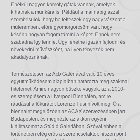
Enélkül nagyon komoly gátak vannak, amelyek
kihatnak a munkára is. Például a mai napig azzal
szembesülök, hogy ha felteszek egy nagy vásznat a
műteremben, előre gyomorgörcsöm van, hogy
később hogyan fogom tárolni a képet. Ennek nem
szabadna így lennie. Úgy lehetne igazán fejlődni és
növekedni művészként, ha ilyen tényezők nem
akadályoznának.
Természetesen az Acb Galériával való 10 éves
együttműködésem alapjaiban határozta meg szakmai
hitelemet. Amire nagyon büszke vagyok, az a 2010-
es szereplésem a Liverpool Biennálén, amire
ráadásul a főkurátor, Lorenzo Fusi hívott meg. Ő a
biennálét megelőzően az ACAX szervezésében járt
Budapesten, és megnézte az akkori egyéni
kiállításomat a Stúdió Galériában. Szóval ebben a
történetben elég erős a szerencsefaktor, hiszen pont