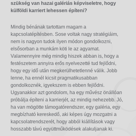
szükség van hazai galériás képviseletre, hogy
külföldi karriert lehessen építeni?
Mindig bénának tartottam magam a
kapcsolatépítésben. Sose voltak nagy stratégiáim,
nem is nagyon tudok ilyen módon gondolkozni,
elsősorban a munkám köti le az agyamat.
Valamennyire még mindig hiszek abban is, hogy a
festészetem annyira erős nyelvezetté tud fejlődni,
hogy egy idő után megkerülhetetlenné válik. Jobb
lenne, ha ennél kicsit pragmatikusabban
gondolkoznék, igyekszem is ebben fejlődni.
Ugyanakkor azt gondolom, ha egy művész önállóan
próbálja építeni a karrierjét, az mindig nehezebb. Jó,
ha van mögötte támogatórendszer, egy galéria, egy
megbízható kereskedő, aki képes úgy mozgatni a
kapcsolatrendszerét, hogy abból kiállítások vagy
hosszabb távú együttműködések alakuljanak ki.