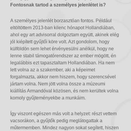
Fontosnak tartod a személyes jelenlétet is?
A személyes jelenlét borzasztóan fontos. Például
eltöltöttem 2013-ban kilenc hónapot Hollandiában,
ahol egy art advisorral dolgoztam együtt, akinek elég
jól kiépített gyűjtői köre volt. Azt gondolom, hogy
külföldön sem lehet érvényesülni anélkül, hogy ne
lenne stabil támogatórendszer az ember mögött, én
legalábbis ezt tapasztaltam Hollandiában. Ha nem
lett volna az a szakember, aki a képeimet
forgalmazta, akkor nem hiszem, hogy szerencsével
jártam volna. Nem jött volna össze a múzeumi
kiállítás Armandóval közösen, és nem kerültek volna
komoly gyűjteményekbe a munkáim.
Így viszont egészen más volt a helyzet: részt vettem
vacsorákon, a gyűjtők pedig meglátogattak a
műtermemben. Mindez nagyon sokat segített, hiszen