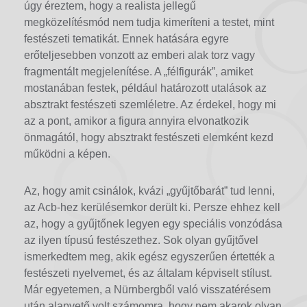
úgy éreztem, hogy a realista jellegű
megközelítésmód nem tudja kimeríteni a testet, mint
festészeti tematikát. Ennek hatására egyre
erőteljesebben vonzott az emberi alak torz vagy
fragmentált megjelenítése. A „félfigurák”, amiket
mostanában festek, például határozott utalások az
absztrakt festészeti szemléletre. Az érdekel, hogy mi
az a pont, amikor a figura annyira elvonatkozik
önmagától, hogy absztrakt festészeti elemként kezd
működni a képen.
Az, hogy amit csinálok, kvázi „gyűjtőbarát” tud lenni,
az Acb-hez kerülésemkor derült ki. Persze ehhez kell
az, hogy a gyűjtőnek legyen egy speciális vonzódása
az ilyen típusú festészethez. Sok olyan gyűjtővel
ismerkedtem meg, akik egész egyszerűen értették a
festészeti nyelvemet, és az általam képviselt stílust.
Már egyetemen, a Nürnbergből való visszatérésem
után alapvető volt számomra, hogy nem akarok olyan