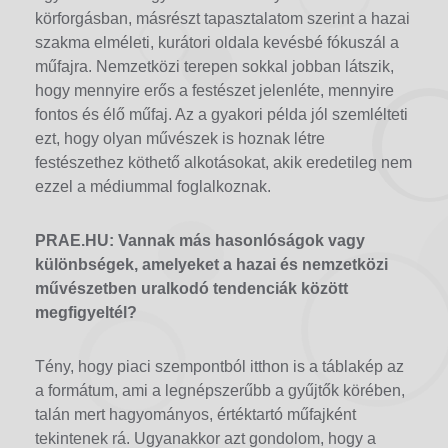
körforgásban, másrészt tapasztalatom szerint a hazai
szakma elméleti, kurátori oldala kevésbé fókuszál a
műfajra. Nemzetközi terepen sokkal jobban látszik,
hogy mennyire erős a festészet jelenléte, mennyire
fontos és élő műfaj. Az a gyakori példa jól szemlélteti
ezt, hogy olyan művészek is hoznak létre
festészethez köthető alkotásokat, akik eredetileg nem
ezzel a médiummal foglalkoznak.
PRAE.HU:
Vannak más hasonlóságok vagy
különbségek, amelyeket a hazai és nemzetközi
művészetben uralkodó tendenciák között
megfigyeltél?
Tény, hogy piaci szempontból itthon is a táblakép az
a formátum, ami a legnépszerűbb a gyűjtők körében,
talán mert hagyományos, értéktartó műfajként
tekintenek rá. Ugyanakkor azt gondolom, hogy a