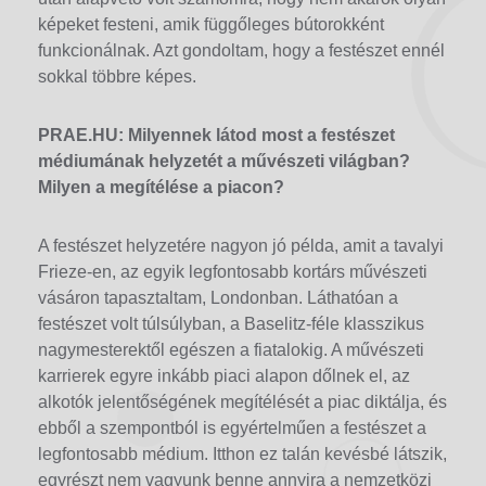
képeket festeni, amik függőleges bútorokként
funkcionálnak. Azt gondoltam, hogy a festészet ennél
sokkal többre képes.
PRAE.HU:
Milyennek látod most a festészet
médiumának helyzetét a művészeti világban?
Milyen a megítélése a piacon?
A festészet helyzetére nagyon jó példa, amit a tavalyi
Frieze-en, az egyik legfontosabb kortárs művészeti
vásáron tapasztaltam, Londonban. Láthatóan a
festészet volt túlsúlyban, a Baselitz-féle klasszikus
nagymesterektől egészen a fiatalokig. A művészeti
karrierek egyre inkább piaci alapon dőlnek el, az
alkotók jelentőségének megítélését a piac diktálja, és
ebből a szempontból is egyértelműen a festészet a
legfontosabb médium. Itthon ez talán kevésbé látszik,
egyrészt nem vagyunk benne annyira a nemzetközi