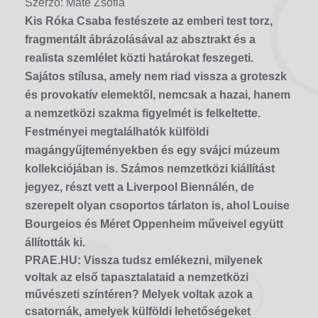
Szerző: Máté Zsófia
Kis Róka Csaba festészete az emberi test torz,
fragmentált ábrázolásával az absztrakt és a
realista szemlélet közti határokat feszegeti.
Sajátos stílusa, amely nem riad vissza a groteszk
és provokatív elemektől, nemcsak a hazai, hanem
a nemzetközi szakma figyelmét is felkeltette.
Festményei megtalálhatók külföldi
magángyűjteményekben és egy svájci múzeum
kollekciójában is. Számos nemzetközi kiállítást
jegyez, részt vett a Liverpool Biennálén, de
szerepelt olyan csoportos tárlaton is, ahol Louise
Bourgeios és Méret Oppenheim műveivel együtt
állították ki.
PRAE.HU:
Vissza tudsz emlékezni, milyenek
voltak az első tapasztalataid a nemzetközi
művészeti színtéren? Melyek voltak azok a
csatornák, amelyek külföldi lehetőségeket