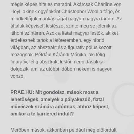
mégis képes hiteles maradni. Akárcsak Charline von
Heyl, akinek egyébként Christopher Wool a férje, és
mindkettőjük munkásságát nagyon nagyra tartom. Az
általuk képviselt festészet szinte meg se jelenik az
itthoni színtéren. Azok a fiatal magyar festők, akiket
érdekesnek tartok a látóteremben, egy hibrid
világban, az absztrakt és a figuratív pólus között
mozognak. Például Kárándi Mónika, aki félig
figuratív, félig absztrakt festői megoldásokkal
dolgozik, ami az utóbbi időben nekem is nagyon
vonzó.
PRAE.HU:
Mit gondolsz, mások most a
lehetőségek, amelyek a pályakezdő, fiatal
művészek számára adódnak, ahhoz képest,
amikor a te karriered indult?
Merőben mások, akkoriban például még előfordult,