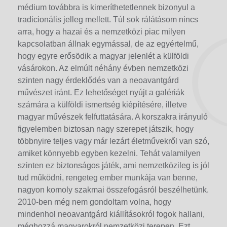
médium továbbra is kimeríthetetlennek bizonyul a
tradicionális jelleg mellett. Túl sok rálátásom nincs
arra, hogy a hazai és a nemzetközi piac milyen
kapcsolatban állnak egymással, de az egyértelmű,
hogy egyre erősödik a magyar jelenlét a külföldi
vásárokon. Az elmúlt néhány évben nemzetközi
szinten nagy érdeklődés van a neoavantgárd
művészet iránt. Ez lehetőséget nyújt a galériák
számára a külföldi ismertség kiépítésére, illetve
magyar művészek felfuttatására. A korszakra irányuló
figyelemben biztosan nagy szerepet játszik, hogy
többnyire teljes vagy már lezárt életművekről van szó,
amiket könnyebb egyben kezelni. Tehát valamilyen
szinten ez biztonságos játék, ami nemzetközileg is jól
tud működni, rengeteg ember munkája van benne,
nagyon komoly szakmai összefogásról beszélhetünk.
2010-ben még nem gondoltam volna, hogy
mindenhol neoavantgárd kiállításokról fogok hallani,
méghozzá magyarokról nemzetközi terepen. Ezt