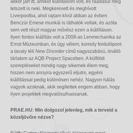
akkor járt itt, amikor kiállításom volt, és ráadásul még
tetszett is neki. Megkeresett és meghívott
Liverpoolba, ahol rajtam kívül abban az évben
Benczúr Emese munkái is láthatók voltak, és azóta
sem vett részt magyar művész ezen a kiállításon.
Ilyen fontos kiállítás volt a 2008-as Lenmechanika az
Ernst Múzeumban, és úgy vélem, komoly fordulópont
a tavaly téli
New Disorder
című nagyszabású, önálló
tárlatom az AQB Project Spaceben. A külföldi
szerepléseket mindig nagy sikernek élem meg,
hiszen nem annyira egyszerű eljutni, egyéni
kiállítással pedig különösen nehéz. Nagyon hálás
vagyok azoknak, akik segítettek engem abban, hogy
ilyen projektek megvalósulhassanak.
PRAE.HU:
Min dolgozol jelenleg, mik a terveid a
közeljövőre nézve?