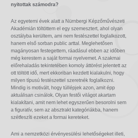
nyitottak számodra?
Az egyetemi évek alatt a Nürnbergi Képzőművészeti
Akadémián töltöttem el egy szemesztert, ahol olyan
osztályba kerültem, ami nem festészettel foglalkozott,
hanem első sorban public arttal. Meglehetősen
magányosan festegettem, ráadásul ebben az időben
még kerestem a saját formai nyelvemet. A szakmai
előrehaladás tekintetében komoly áttörést jelentett az
ott töltött idő, mert ekkoriban kezdett kialakulni, hogy
milyen típusú festészettel szeretnék foglalkozni.
Mindig is motivált, hogy túllépjek azon, amit épp
aktuálisan csinálok. Olyan festői világot akartam
kialakítani, amit nem lehet egyszerűen besorolni sem
a figuratív, sem az absztrakt kategóriákba, hanem
szétfeszíti ezeket a formai kereteket.
Ami a nemzetközi érvényesülési lehetőségeket illeti,