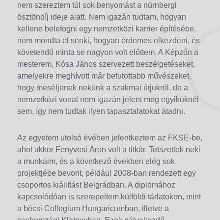
nem szereztem túl sok benyomást a nürnbergi
ösztöndíj ideje alatt. Nem igazán tudtam, hogyan
kellene belefogni egy nemzetközi karrier építésébe,
nem mondta el senki, hogyan érdemes elkezdeni, és
követendő minta se nagyon volt előttem. A Képzőn a
mesterem, Kósa János szervezett beszélgetéseket,
amelyekre meghívott már befutottabb művészeket,
hogy meséljenek nekünk a szakmai útjukról, de a
nemzetközi vonal nem igazán jelent meg egyiküknél
sem, így nem tudtak ilyen tapasztalatokat átadni.
Az egyetem utolsó évében jelentkeztem az FKSE-be,
ahol akkor Fenyvesi Áron volt a titkár. Tetszettek neki
a munkáim, és a következő években elég sok
projektjébe bevont, például 2008-ban rendezett egy
csoportos kiállítást Belgrádban. A diplomához
kapcsolódóan is szerepeltem külföldi tárlatokon, mint
a bécsi Collegium Hungaricumban, illetve a