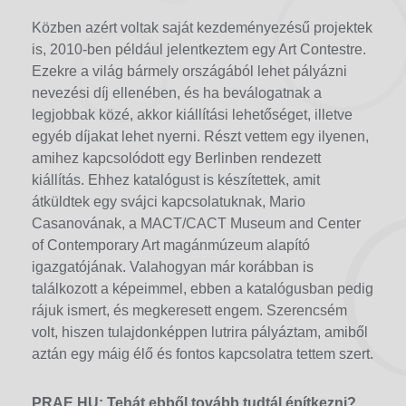
Közben azért voltak saját kezdeményezésű projektek
is, 2010-ben például jelentkeztem egy Art Contestre.
Ezekre a világ bármely országából lehet pályázni
nevezési díj ellenében, és ha beválogatnak a
legjobbak közé, akkor kiállítási lehetőséget, illetve
egyéb díjakat lehet nyerni. Részt vettem egy ilyenen,
amihez kapcsolódott egy Berlinben rendezett
kiállítás. Ehhez katalógust is készítettek, amit
átküldtek egy svájci kapcsolatuknak, Mario
Casanovának, a MACT/CACT Museum and Center
of Contemporary Art magánmúzeum alapító
igazgatójának. Valahogyan már korábban is
találkozott a képeimmel, ebben a katalógusban pedig
rájuk ismert, és megkeresett engem. Szerencsém
volt, hiszen tulajdonképpen lutrira pályáztam, amiből
aztán egy máig élő és fontos kapcsolatra tettem szert.
PRAE.HU:
Tehát ebből tovább tudtál építkezni?