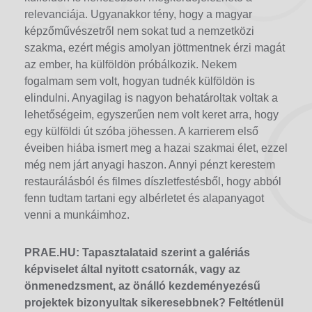
relevanciája. Ugyanakkor tény, hogy a magyar
képzőművészetről nem sokat tud a nemzetközi
szakma, ezért mégis amolyan jöttmentnek érzi magát
az ember, ha külföldön próbálkozik. Nekem
fogalmam sem volt, hogyan tudnék külföldön is
elindulni. Anyagilag is nagyon behatároltak voltak a
lehetőségeim, egyszerűen nem volt keret arra, hogy
egy külföldi út szóba jöhessen. A karrierem első
éveiben hiába ismert meg a hazai szakmai élet, ezzel
még nem járt anyagi haszon. Annyi pénzt kerestem
restaurálásból és filmes díszletfestésből, hogy abból
fenn tudtam tartani egy albérletet és alapanyagot
venni a munkáimhoz.
PRAE.HU:
Tapasztalataid szerint a galériás
képviselet által nyitott csatornák, vagy az
önmenedzsment, az önálló kezdeményezésű
projektek bizonyultak sikeresebbnek? Feltétlenül