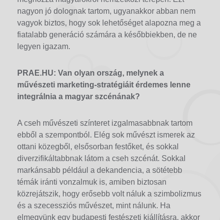
nagyon jó dolognak tartom, ugyanakkor abban nem
vagyok biztos, hogy sok lehetőséget alapozna meg a
fiatalabb generáció számára a későbbiekben, de ne
legyen igazam.
PRAE.HU: Van olyan ország, melynek a
művészeti marketing-stratégiáit érdemes lenne
integrálnia a magyar szcénának?
A cseh művészeti színteret izgalmasabbnak tartom
ebből a szempontból. Elég sok művészt ismerek az
ottani közegből, elsősorban festőket, és sokkal
diverzifikáltabbnak látom a cseh szcénát. Sokkal
markánsabb például a dekandencia, a sötétebb
témák iránti vonzalmuk is, amiben biztosan
közrejátszik, hogy erősebb volt náluk a szimbolizmus
és a szecessziós művészet, mint nálunk. Ha
elmegyünk egy budapesti festészeti kiállításra, akkor