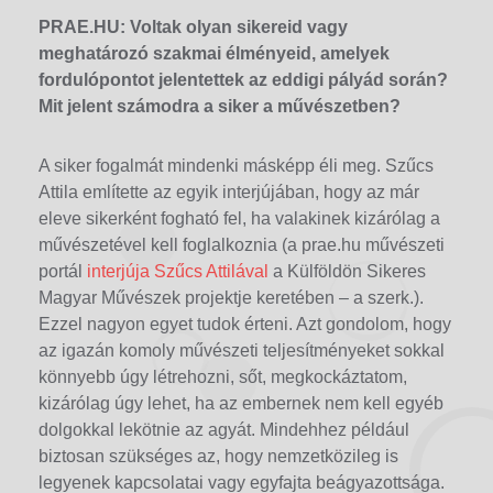
PRAE.HU:
Voltak olyan sikereid vagy
meghatározó szakmai élményeid, amelyek
fordulópontot jelentettek az eddigi pályád során?
Mit jelent számodra a siker a művészetben?
A siker fogalmát mindenki másképp éli meg. Szűcs
Attila említette az egyik interjújában, hogy az már
eleve sikerként fogható fel, ha valakinek kizárólag a
művészetével kell foglalkoznia (a prae.hu művészeti
portál
interjúja Szűcs Attilával
a Külföldön Sikeres
Magyar Művészek projektje keretében – a szerk.).
Ezzel nagyon egyet tudok érteni. Azt gondolom, hogy
az igazán komoly művészeti teljesítményeket sokkal
könnyebb úgy létrehozni, sőt, megkockáztatom,
kizárólag úgy lehet, ha az embernek nem kell egyéb
dolgokkal lekötnie az agyát. Mindehhez például
biztosan szükséges az, hogy nemzetközileg is
legyenek kapcsolatai vagy egyfajta beágyazottsága.