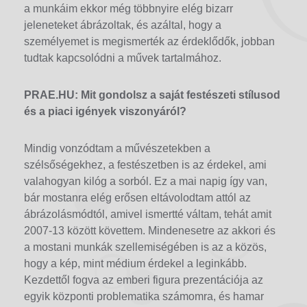
a munkáim ekkor még többnyire elég bizarr
jeleneteket ábrázoltak, és azáltal, hogy a
személyemet is megismerték az érdeklődők, jobban
tudtak kapcsolódni a művek tartalmához.
PRAE.HU:
Mit gondolsz a saját festészeti stílusod
és a piaci igények viszonyáról?
Mindig vonzódtam a művészetekben a
szélsőségekhez, a festészetben is az érdekel, ami
valahogyan kilóg a sorból. Ez a mai napig így van,
bár mostanra elég erősen eltávolodtam attól az
ábrázolásmódtól, amivel ismertté váltam, tehát amit
2007-13 között követtem. Mindenesetre az akkori és
a mostani munkák szellemiségében is az a közös,
hogy a kép, mint médium érdekel a leginkább.
Kezdettől fogva az emberi figura prezentációja az
egyik központi problematika számomra, és hamar