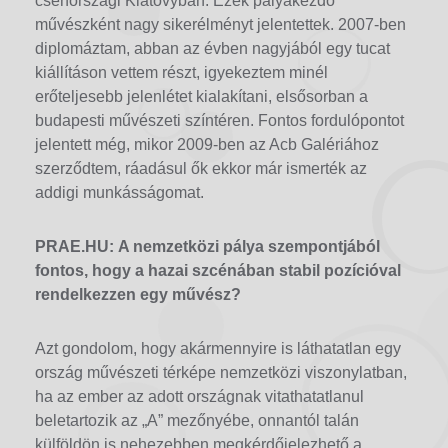
csehországi Klatovyban. Ezek pályakezdő
művészként nagy sikerélményt jelentettek. 2007-ben
diplomáztam, abban az évben nagyjából egy tucat
kiállításon vettem részt, igyekeztem minél
erőteljesebb jelenlétet kialakítani, elsősorban a
budapesti művészeti színtéren. Fontos fordulópontot
jelentett még, mikor 2009-ben az Acb Galériához
szerződtem, ráadásul ők ekkor már ismerték az
addigi munkásságomat.
PRAE.HU:
A nemzetközi pálya szempontjából
fontos, hogy a hazai szcénában stabil pozícióval
rendelkezzen egy művész?
Azt gondolom, hogy akármennyire is láthatatlan egy
ország művészeti térképe nemzetközi viszonylatban,
ha az ember az adott országnak vitathatatlanul
beletartozik az „A” mezőnyébe, onnantól talán
külföldön is nehezebben megkérdőjelezhető a