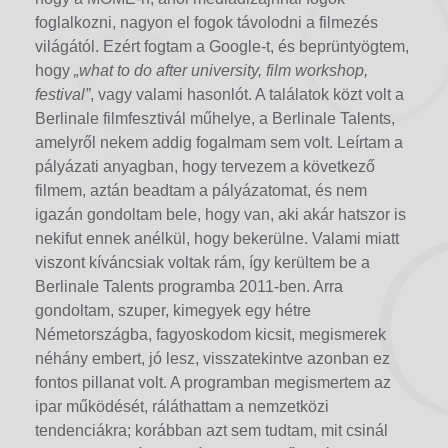
foglalkozni, nagyon el fogok távolodni a filmezés
világától. Ezért fogtam a Google-t, és beprüntyögtem,
hogy
„what to do after university, film workshop,
festival”
, vagy valami hasonlót. A találatok közt volt a
Berlinale filmfesztivál műhelye, a Berlinale Talents,
amelyről nekem addig fogalmam sem volt. Leírtam a
pályázati anyagban, hogy tervezem a következő
filmem, aztán beadtam a pályázatomat, és nem
igazán gondoltam bele, hogy van, aki akár hatszor is
nekifut ennek anélkül, hogy bekerülne. Valami miatt
viszont kíváncsiak voltak rám, így kerültem be a
Berlinale Talents programba 2011-ben. Arra
gondoltam, szuper, kimegyek egy hétre
Németországba, fagyoskodom kicsit, megismerek
néhány embert, jó lesz, visszatekintve azonban ez
fontos pillanat volt. A programban megismertem az
ipar működését, ráláthattam a nemzetközi
tendenciákra; korábban azt sem tudtam, mit csinál