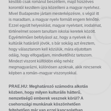
később csak románul beszéltem, majd húszéves
koromtól kezdtem újra közelíteni a magyar nyelvhez.
Mivel Budapestre jártam mesterképzésre, s végül itt
is maradtam, a magyar nyelv formált engem felnőtté.
Ezzel együtt helyesírást, magyar nyelvtant, irodalmat,
történelmet sosem tanultam iskolai keretek között.
Egyértelműen befolyásol az, hogy a nyelvek és
kultúrák határáról jövök, s bár sokáig azt éreztem,
hogy választanom kell közülük, mára eljutottam
odáig, hogy elfogadjam, mindkettőhöz tartozom.
Mindezt viszont külföldön elég nehéz
megmagyarázni, különösen azoknak, akik nincsenek
képben a román–magyar viszonyokkal.
PRAE.HU: Meghatározó számodra alkotás
közben, hogy milyen kulturális hátterű,
nemzetiségű emberek vesznek körül? A
csehországi munkának köszönhetően
feltehetően már van ezzel kapcsolatban