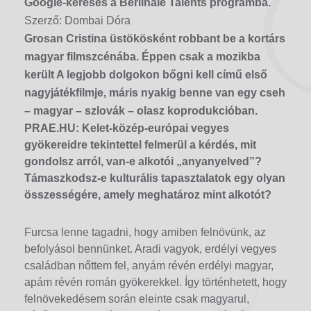
Google-keresés a Berlinale Talents programba.
Szerző: Dombai Dóra
Grosan Cristina üstökösként robbant be a kortárs
magyar filmszcénába. Éppen csak a mozikba
került A legjobb dolgokon bőgni kell című első
nagyjátékfilmje, máris nyakig benne van egy cseh
– magyar – szlovák – olasz koprodukcióban.
PRAE.HU: Kelet-közép-európai vegyes
gyökereidre tekintettel felmerül a kérdés, mit
gondolsz arról, van-e alkotói „anyanyelved”?
Támaszkodsz-e kulturális tapasztalatok egy olyan
összességére, amely meghatároz mint alkotót?
Furcsa lenne tagadni, hogy amiben felnövünk, az
befolyásol bennünket. Aradi vagyok, erdélyi vegyes
családban nőttem fel, anyám révén erdélyi magyar,
apám révén román gyökerekkel. Így történhetett, hogy
felnövekedésem során eleinte csak magyarul,