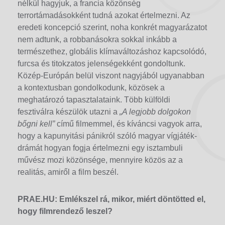
nélkül hagyjuk, a francia közönség
terrortámadásokként tudná azokat értelmezni. Az
eredeti koncepció szerint, noha konkrét magyarázatot
nem adtunk, a robbanásokra sokkal inkább a
természethez, globális klímaváltozáshoz kapcsolódó,
furcsa és titokzatos jelenségekként gondoltunk.
Közép-Európán belül viszont nagyjából ugyanabban
a kontextusban gondolkodunk, közösek a
meghatározó tapasztalataink. Több külföldi
fesztiválra készülök utazni a
„A legjobb dolgokon
bőgni kell”
című filmemmel, és kíváncsi vagyok arra,
hogy a kapunyitási pánikról szóló magyar vígjáték-
drámát hogyan fogja értelmezni egy isztambuli
művész mozi közönsége, mennyire közös az a
realitás, amiről a film beszél.
PRAE.HU: Emlékszel rá, mikor, miért döntötted el,
hogy filmrendező leszel?