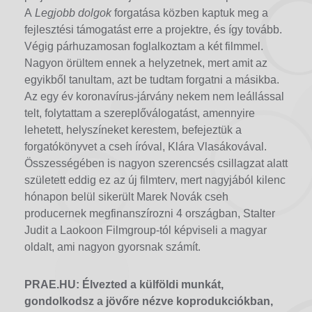
A
Legjobb dolgok
forgatása közben kaptuk meg a
fejlesztési támogatást erre a projektre, és így tovább.
Végig párhuzamosan foglalkoztam a két filmmel.
Nagyon örültem ennek a helyzetnek, mert amit az
egyikből tanultam, azt be tudtam forgatni a másikba.
Az egy év koronavírus-járvány nekem nem leállással
telt, folytattam a szereplőválogatást, amennyire
lehetett, helyszíneket kerestem, befejeztük a
forgatókönyvet a cseh íróval, Klára Vlasákovával.
Összességében is nagyon szerencsés csillagzat alatt
született eddig ez az új filmterv, mert nagyjából kilenc
hónapon belül sikerült Marek Novák cseh
producernek megfinanszírozni 4 országban, Stalter
Judit a Laokoon Filmgroup-tól képviseli a magyar
oldalt, ami nagyon gyorsnak számít.
PRAE.HU: Élvezted a külföldi munkát,
gondolkodsz a jövőre nézve koprodukciókban,