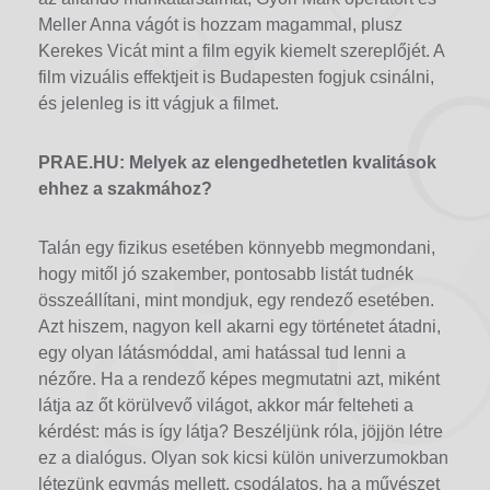
Meller Anna vágót is hozzam magammal, plusz
Kerekes Vicát mint a film egyik kiemelt szereplőjét. A
film vizuális effektjeit is Budapesten fogjuk csinálni,
és jelenleg is itt vágjuk a filmet.
PRAE.HU: Melyek az elengedhetetlen kvalitások
ehhez a szakmához?
Talán egy fizikus esetében könnyebb megmondani,
hogy mitől jó szakember, pontosabb listát tudnék
összeállítani, mint mondjuk, egy rendező esetében.
Azt hiszem, nagyon kell akarni egy történetet átadni,
egy olyan látásmóddal, ami hatással tud lenni a
nézőre. Ha a rendező képes megmutatni azt, miként
látja az őt körülvevő világot, akkor már felteheti a
kérdést: más is így látja? Beszéljünk róla, jöjjön létre
ez a dialógus. Olyan sok kicsi külön univerzumokban
létezünk egymás mellett, csodálatos, ha a művészet