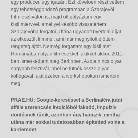
egy producer, úgy igazán. Ezt követően részt vettem
egy tehetséggondozó programban a Szarajevói
Filmfesztiválon is, majd ott pályáztam egy
kisfilmtervvel, amellyel később visszatértem
Szarajevóba forgatni. Utána ugyanott nyertem díjat
az elkészült filmmel, ami már megnyitott előttem
rengeteg ajtót. Nemrég forgattam egy kisfilmet
Romániában olyan filmesekkel, akikkel akkor, 2011-
ben ismerkedtem meg Berlinben. Azóta nincs olyan
nagyobb fesztivál, ahol ne futnék össze olyan
kollégával, akit ezeken a workshopokon ismertem
meg.
PRAE.HU: Google-kereséssel a Berlinaléra jutni
afféle szerencsés intuícióból fakadó, impulzív
döntésnek tűnik, azonban úgy hangzik, mintha
utána már sokkal tudatosabban építetted volna a
karrieredet.