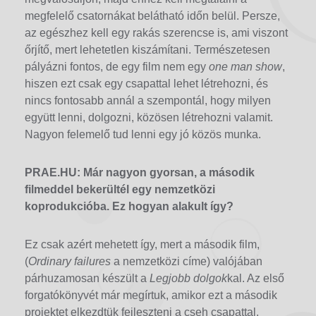
megfelelő csatornákat belátható időn belül. Persze,
az egészhez kell egy rakás szerencse is, ami viszont
őrjítő, mert lehetetlen kiszámítani. Természetesen
pályázni fontos, de egy film nem egy
one man show
,
hiszen ezt csak egy csapattal lehet létrehozni, és
nincs fontosabb annál a szempontál, hogy milyen
együtt lenni, dolgozni, közösen létrehozni valamit.
Nagyon felemelő tud lenni egy jó közös munka.
PRAE.HU: Már nagyon gyorsan, a második
filmeddel bekerültél egy nemzetközi
koprodukcióba. Ez hogyan alakult így?
Ez csak azért mehetett így, mert a második film,
(
Ordinary failures
a nemzetközi címe) valójában
párhuzamosan készült a
Legjobb dolgok
kal. Az első
forgatókönyvét már megírtuk, amikor ezt a második
projektet elkezdtük fejleszteni a cseh csapattal.