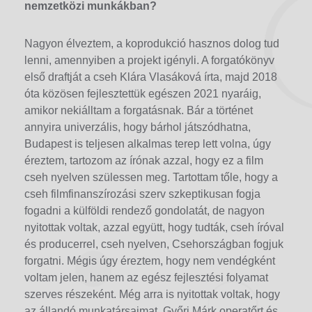
nemzetközi munkákban?
Nagyon élveztem, a koprodukció hasznos dolog tud
lenni, amennyiben a projekt igényli. A forgatókönyv
első draftját a cseh Klára Vlasáková írta, majd 2018
óta közösen fejlesztettük egészen 2021 nyaráig,
amikor nekiálltam a forgatásnak. Bár a történet
annyira univerzális, hogy bárhol játszódhatna,
Budapest is teljesen alkalmas terep lett volna, úgy
éreztem, tartozom az írónak azzal, hogy ez a film
cseh nyelven szülessen meg. Tartottam tőle, hogy a
cseh filmfinanszírozási szerv szkeptikusan fogja
fogadni a külföldi rendező gondolatát, de nagyon
nyitottak voltak, azzal együtt, hogy tudták, cseh íróval
és producerrel, cseh nyelven, Csehországban fogjuk
forgatni. Mégis úgy éreztem, hogy nem vendégként
voltam jelen, hanem az egész fejlesztési folyamat
szerves részeként. Még arra is nyitottak voltak, hogy
az állandó munkatársaimat, Győri Márk operatőrt és