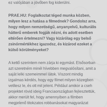
ez valójában a jövőben fog kiderülni.
PRAE.HU: Foglalkoztat téged munka közben,
milyen lesz a hatása a filmednek? Gondolsz arra,
hogy milyen nemzetiségű, anyanyelvű, kulturális
hátterű emberek fogják nézni, és adott esetben
eltérően értelmezni? Vagy kizárólag egy belső
zsinórmértékhez igazodsz, és kizárod ezeket a
külső körülményeket?
A kettő szerintem nem zárja ki egymást. Elsősorban
azt szeretném minél hívebben megvalósítani, amit a
saját lelki szemeimmel látok. Viszont mindig
izgalmas kérdés, hogy egy filmet milyen közegben
vetítesz le, és ott mit jelent. Például amikor a cseh
projektet rövid ideig Franciaországban fejlesztettük,
akkor merült fel, hogy amennyiben a filmben
megjelenő titokzatos robbanásokat magyarázat