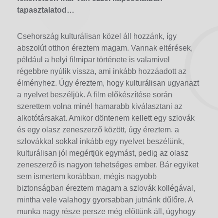
tapasztalatod…
Csehország kulturálisan közel áll hozzánk, így
abszolút otthon éreztem magam. Vannak eltérések,
például a helyi filmipar története is valamivel
régebbre nyúlik vissza, ami inkább hozzáadott az
élményhez. Úgy éreztem, hogy kulturálisan ugyanazt
a nyelvet beszéljük. A film előkészítése során
szerettem volna minél hamarabb kiválasztani az
alkotótársakat. Amikor döntenem kellett egy szlovák
és egy olasz zeneszerző között, úgy éreztem, a
szlovákkal sokkal inkább egy nyelvet beszélünk,
kulturálisan jól megértjük egymást, pedig az olasz
zeneszerző is nagyon tehetséges ember. Bár egyiket
sem ismertem korábban, mégis nagyobb
biztonságban éreztem magam a szlovák kollégával,
mintha vele valahogy gyorsabban jutnánk dűlőre. A
munka nagy része persze még előttünk áll, úgyhogy