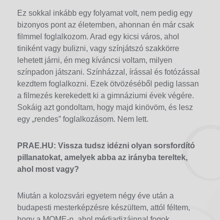
Ez sokkal inkább egy folyamat volt, nem pedig egy
bizonyos pont az életemben, ahonnan én már csak
filmmel foglalkozom. Arad egy kicsi város, ahol
tiniként vagy bulizni, vagy színjátszó szakkörre
lehetett járni, én meg kíváncsi voltam, milyen
színpadon játszani. Színházzal, írással és fotózással
kezdtem foglalkozni. Ezek ötvözéséből pedig lassan
a filmezés kerekedett ki a gimnáziumi évek végére.
Sokáig azt gondoltam, hogy majd kinövöm, és lesz
egy „rendes” foglalkozásom. Nem lett.
PRAE.HU: Vissza tudsz idézni olyan sorsfordító
pillanatokat, amelyek abba az irányba tereltek,
ahol most vagy?
Miután a kolozsvári egyetem négy éve után a
budapesti mesterképzésre készültem, attól féltem,
hogy a MOME-n, ahol médiadizájnnal fogok