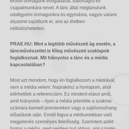
erősíti önmagunk elfogadását, bátorságra és
csapatmunkára nevel. A tánc által megtanulunk
odafigyelni önmagunkra és egymásra, vagyis valami
olyasmit sajátítunk el, ami az életben
nélkülözhetetlen.
PRAE.HU: Mint a legtöbb művészeti ág esetén, a
táncművészettel is főleg művészeti szaklapok
foglalkoznak. Mit hiányolsz a tánc és a média
kapcsolatában?
Most azt mondom, hogy én foglalkozom a médiával,
nem a média velem. Naprakész a honlapom, ahol
elérhetőek a referenciáim. Ez mindent elárul arról,
amit hiányolok – ilyen a média jelenléte a szakma
számára kiemelt premiereken vagy a sajtóvisszhang
előadások után. Ennél fogva a médiumokban való
megjelenés személyes felelősség. Szerintem azért
fontos a média, mert segíteni tud abban, ami szintén