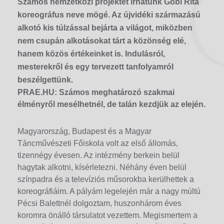
Számos nemzetközi projektet írhatunk Góbi Rita
koreográfus neve mögé. Az újvidéki származású
alkotó kis túlzással bejárta a világot, miközben
nem csupán alkotásokat tárt a közönség elé,
hanem közös értékeinket is. Indulásról,
mesterekről és egy tervezett tanfolyamról
beszélgettünk.
PRAE.HU: Számos meghatározó szakmai
élményről mesélhetnél, de talán kezdjük az elején.
Magyarország, Budapest és a Magyar
Táncművészeti Főiskola volt az első állomás,
tizennégy évesen. Az intézmény berkein belül
hagytak alkotni, kísérletezni. Néhány éven belül
színpadra és a televíziós műsorokba kerülhettek a
koreográfiáim. A pályám legelején már a nagy múltú
Pécsi Balettnél dolgoztam, huszonhárom éves
koromra önálló társulatot vezettem. Megismertem a