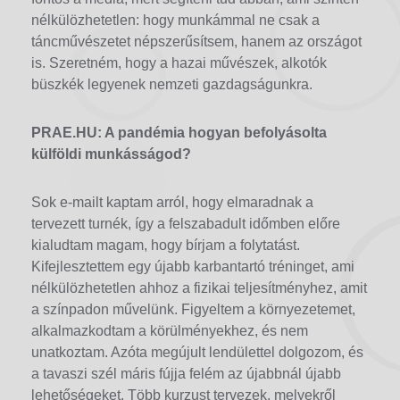
nélkülözhetetlen: hogy munkámmal ne csak a
táncművészetet népszerűsítsem, hanem az országot
is. Szeretném, hogy a hazai művészek, alkotók
büszkék legyenek nemzeti gazdagságunkra.
PRAE.HU: A pandémia hogyan befolyásolta
külföldi munkásságod?
Sok e-mailt kaptam arról, hogy elmaradnak a
tervezett turnék, így a felszabadult időmben előre
kialudtam magam, hogy bírjam a folytatást.
Kifejlesztettem egy újabb karbantartó tréninget, ami
nélkülözhetetlen ahhoz a fizikai teljesítményhez, amit
a színpadon művelünk. Figyeltem a környezetemet,
alkalmazkodtam a körülményekhez, és nem
unatkoztam. Azóta megújult lendülettel dolgozom, és
a tavaszi szél máris fújja felém az újabbnál újabb
lehetőségeket. Több kurzust tervezek, melyekről