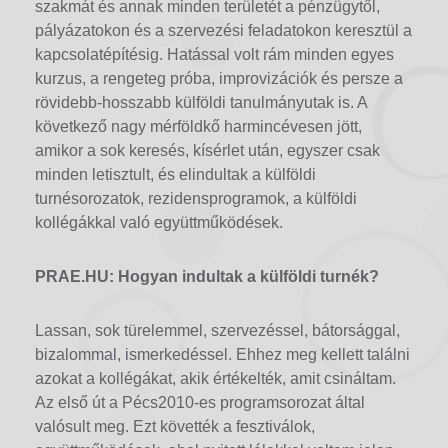
szakmát és annak minden területét a pénzügytől,
pályázatokon és a szervezési feladatokon keresztül a
kapcsolatépítésig. Hatással volt rám minden egyes
kurzus, a rengeteg próba, improvizációk és persze a
rövidebb-hosszabb külföldi tanulmányutak is. A
következő nagy mérföldkő harmincévesen jött,
amikor a sok keresés, kísérlet után, egyszer csak
minden letisztult, és elindultak a külföldi
turnésorozatok, rezidensprogramok, a külföldi
kollégákkal való együttműködések.
PRAE.HU: Hogyan indultak a külföldi turnék?
Lassan, sok türelemmel, szervezéssel, bátorsággal,
bizalommal, ismerkedéssel. Ehhez meg kellett találni
azokat a kollégákat, akik értékelték, amit csináltam.
Az első út a Pécs2010-es programsorozat által
valósult meg. Ezt követték a fesztiválok,