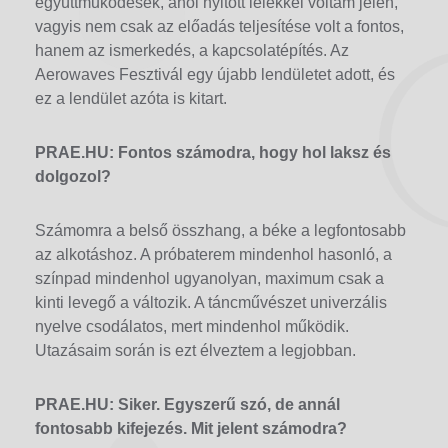
együttműködések, ahol nyitott lélekkel voltam jelen,
vagyis nem csak az előadás teljesítése volt a fontos,
hanem az ismerkedés, a kapcsolatépítés. Az
Aerowaves Fesztivál egy újabb lendületet adott, és
ez a lendület azóta is kitart.
PRAE.HU: Fontos számodra, hogy hol laksz és
dolgozol?
Számomra a belső összhang, a béke a legfontosabb
az alkotáshoz. A próbaterem mindenhol hasonló, a
színpad mindenhol ugyanolyan, maximum csak a
kinti levegő a változik. A táncművészet univerzális
nyelve csodálatos, mert mindenhol működik.
Utazásaim során is ezt élveztem a legjobban.
PRAE.HU: Siker. Egyszerű szó, de annál
fontosabb kifejezés. Mit jelent számodra?