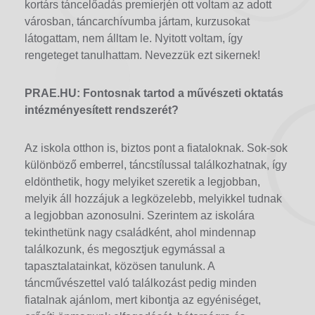
kortárs táncelőadás premierjén ott voltam az adott
városban, táncarchívumba jártam, kurzusokat
látogattam, nem álltam le. Nyitott voltam, így
rengeteget tanulhattam. Nevezzük ezt sikernek!
PRAE.HU: Fontosnak tartod a művészeti oktatás
intézményesített rendszerét?
Az iskola otthon is, biztos pont a fiataloknak. Sok-sok
különböző emberrel, táncstílussal találkozhatnak, így
eldönthetik, hogy melyiket szeretik a legjobban,
melyik áll hozzájuk a legközelebb, melyikkel tudnak
a legjobban azonosulni. Szerintem az iskolára
tekinthetünk nagy családként, ahol mindennap
találkozunk, és megosztjuk egymással a
tapasztalatainkat, közösen tanulunk. A
táncművészettel való találkozást pedig minden
fiatalnak ajánlom, mert kibontja az egyéniséget,