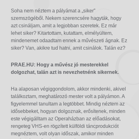
Soha nem néztem a pályámat a „siker”
szemszögéből. Nekem szerencsére hagyták, hogy
azt csináljam, amit a legjobban szeretek. Ez már
lehet siker? Kitartottam, kutattam, elmélyültem,
mindenemet odaadtam ennek a művészeti ágnak. Ez
siker? Van, akikre tud hatni, amit csinálok. Talán ez?
PRAE.HU: Hogy a művész jó mesterekkel
dolgozhat, talán azt is nevezhetnénk sikernek.
Ha alaposan végiggondolom, akkor mindenki, akivel
találkoztam, meghatározó mester volt a pályámon. A
figyelemmel tanultam a legtöbbet. Mindig néztem az
idősebbeket, hogyan dolgoznak, erősítenek, minden
este végigálltam az Operaházban az előadásokat,
rengeteg VHS-en rögzített külföldi táncprodukciót
megnéztem, volt olyan időszak, amikor minden