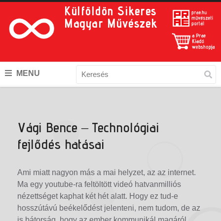
Külföldön Sikeres
Magyar Művészek
MENU
Vági Bence – Technológiai
fejlődés hatásai
Ami miatt nagyon más a mai helyzet, az az internet.
Ma egy youtube-ra feltöltött videó hatvanmilliós
nézettséget kaphat két hét alatt. Hogy ez tud-e
hosszútávú beékelődést jelenteni, nem tudom, de az
is bátorság, hogy az ember kommunikál magáról,