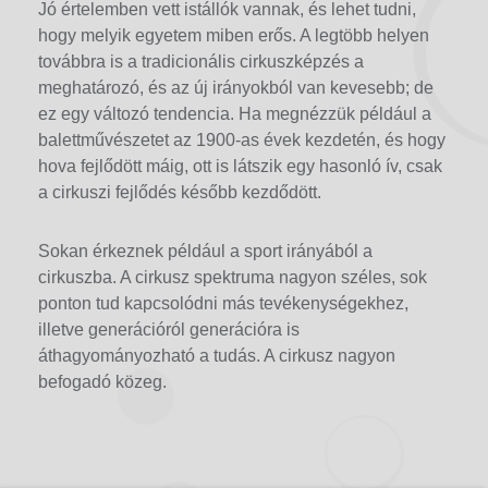
Jó értelemben vett istállók vannak, és lehet tudni,
hogy melyik egyetem miben erős. A legtöbb helyen
továbbra is a tradicionális cirkuszképzés a
meghatározó, és az új irányokból van kevesebb; de
ez egy változó tendencia. Ha megnézzük például a
balettművészetet az 1900-as évek kezdetén, és hogy
hova fejlődött máig, ott is látszik egy hasonló ív, csak
a cirkuszi fejlődés később kezdődött.
Sokan érkeznek például a sport irányából a
cirkuszba. A cirkusz spektruma nagyon széles, sok
ponton tud kapcsolódni más tevékenységekhez,
illetve generációról generációra is
áthagyományozható a tudás. A cirkusz nagyon
befogadó közeg.