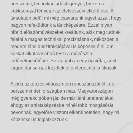
precizitást, technikai tudást igényel, hiszen a
trükksorozat lényege az életveszély elkerülése. A
társulaton belül mi még csavartunk egyet azzal, hogy
nagyon ráfeküdtünk a táncképzésre. Ezzel olyan
hibrid előadóművészeket kreáltunk, akik meg tudnak
felelni a magas technikai precizitásnak, miközben a
modern tánc absztrakciójával is képesek élni, ami
sokkal alkalmasabbá teszi a művészt a
történetmesélésre. Ez valójában egy új műfaj, amit
cirque danse-nak kezdtek el emlegetni a kritikusok.
A cirkuszképzés világszinten reneszánszát éli, de
persze minden országban más. Magyarországon
még gyerekcipőben jár, de már látni tendenciákat,
ahogy az artistaképzésbe minél több mozgásórát
bevonnak, egyelőre viszont elkerülhetetlen, hogy mi
képzéssel is foglalkozzunk.