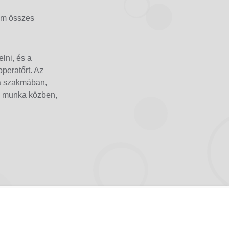
ilm összes
lni, és a
operatőrt. Az
 a szakmában,
ek munka közben,