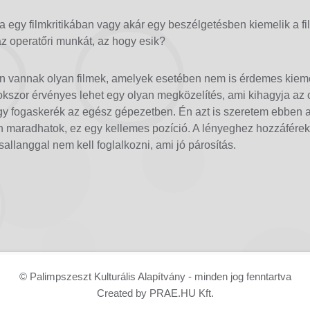
egy filmkritikában vagy akár egy beszélgetésben kiemelik a f
az operatőri munkát, az hogy esik?
zen vannak olyan filmek, amelyek esetében nem is érdemes kieme
sokszor érvényes lehet egy olyan megközelítés, ami kihagyja az 
gy fogaskerék az egész gépezetben. Én azt is szeretem ebben
n maradhatok, ez egy kellemes pozíció. A lényeghez hozzáfér
sallanggal nem kell foglalkozni, ami jó párosítás.
© Palimpszeszt Kulturális Alapítvány - minden jog fenntartva
Created by PRAE.HU Kft.