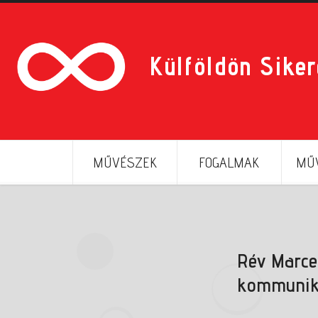
Külföldön Sike
MŰVÉSZEK
FOGALMAK
MŰV
Rév Marce
kommunik