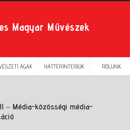
res Magyar Művészek
ÉSZETI ÁGAK
HÁTTÉRINTERJÚK
RÓLUNK
ll – Média-közösségi média-
áció