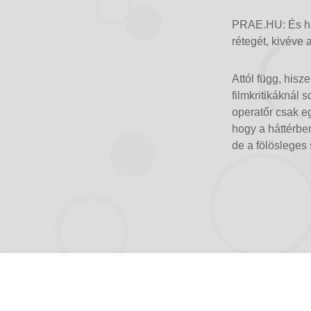
PRAE.HU: És ha 
rétegét, kivéve 
Attól függ, his
filmkritikáknál 
operatőr csak e
hogy a háttérbe
de a fölösleges 