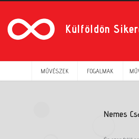
Külföldön Sike
MŰVÉSZEK
FOGALMAK
MŰV
Nemes Csa