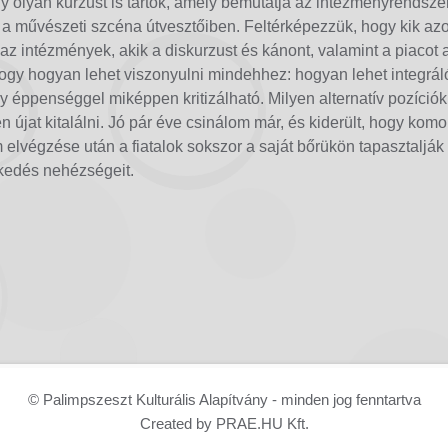
gy olyan kurzust is tartok, amely bemutatja az intézményrendsz
i a művészeti szcéna útvesztőiben. Feltérképezzük, hogy kik azo
z intézmények, akik a diskurzust és kánont, valamint a piacot al
ogy hogyan lehet viszonyulni mindehhez: hogyan lehet integrál
 éppenséggel miképpen kritizálható. Milyen alternatív pozíciók 
 újat kitalálni. Jó pár éve csinálom már, és kiderült, hogy komo
 elvégzése után a fiatalok sokszor a saját bőrükön tapasztaljá
kedés nehézségeit.
© Palimpszeszt Kulturális Alapítvány - minden jog fenntartva
Created by PRAE.HU Kft.