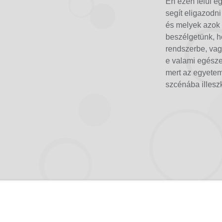
Én ezen felül e
segít eligazodn
és melyek azok a
beszélgetünk, h
rendszerbe, vagy
e valami egészen
mert az egyetem
szcénába illesz