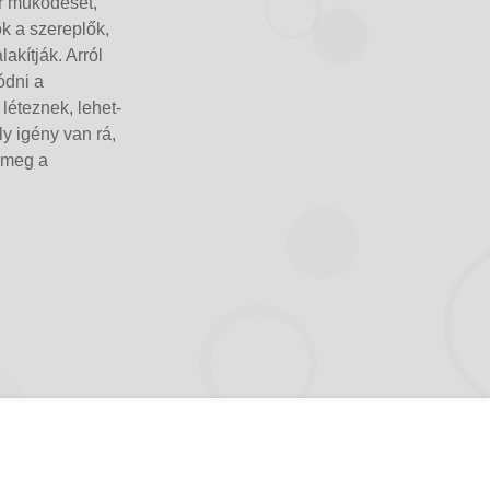
er működését,
k a szereplők,
akítják. Arról
ódni a
léteznek, lehet-
ly igény van rá,
k meg a