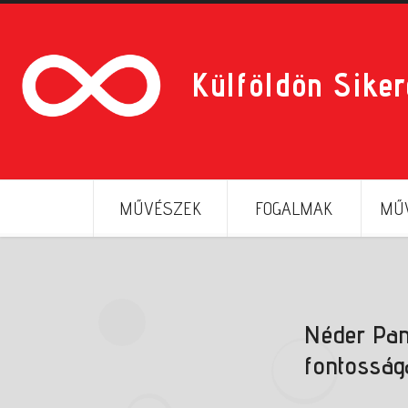
Külföldön Sike
MŰVÉSZEK
FOGALMAK
MŰV
Néder Pan
fontosság