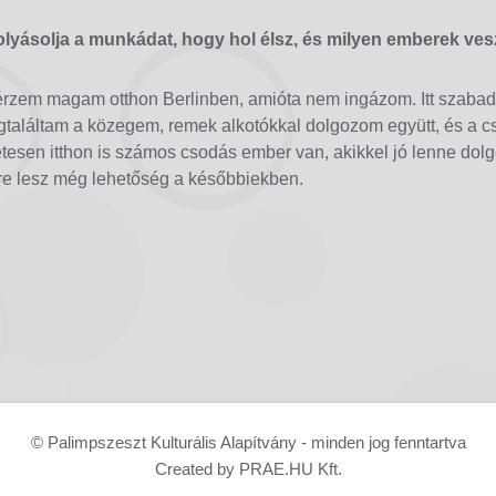
yásolja a munkádat, hogy hol élsz, és milyen emberek ves
rzem magam otthon Berlinben, amióta nem ingázom. Itt szabad
egtaláltam a közegem, remek alkotókkal dolgozom együtt, és a c
tesen itthon is számos csodás ember van, akikkel jó lenne dolg
re lesz még lehetőség a későbbiekben.
© Palimpszeszt Kulturális Alapítvány - minden jog fenntartva
Created by PRAE.HU Kft.