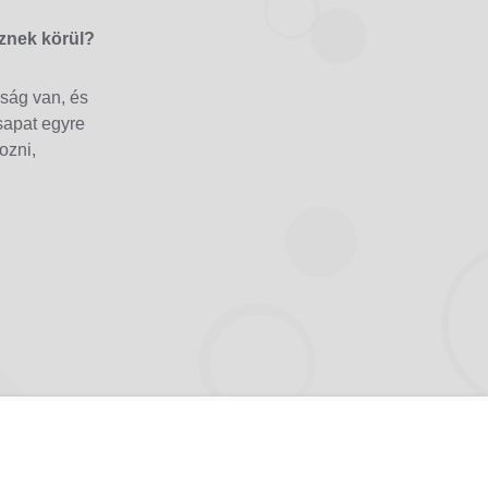
znek körül?
ság van, és
sapat egyre
ozni,