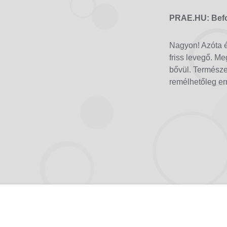
PRAE.HU: Befol
Nagyon! Azóta é
friss levegő. M
bővül. Természe
remélhetőleg er