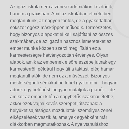
Az igazi iskola nem a zeneakadémiákon kezdődik,
hanem a praxisban. Amit az iskolában elméletben
megtanulunk, az nagyon fontos, de a gyakorlatban
sokszor egész másképpen működik. Természetes,
hogy bizonyos alapokat el kell sajátítani az összes
szakmában, de az igazán hasznos ismereteket az
ember munka közben szerzi meg. Talán ez a
karmesterségre hatványozottan érvényes. Olyan
alapok, amik az embernek elsőre eszébe jutnak egy
karmesterről, például hogy üti a taktust, elég hamar
megtanulhatók, de nem ez a művészet. Bizonyos
mesterségbeli sémákat be lehet gyakorolni ‒ hogyan
adunk egy belépést, hogyan mutatjuk a pianót ‒, de
amikor az ember kilép a nagybetűs szakmai életbe,
akkor ezek vajmi kevés szerepet játszanak: a
helyüket sajátságos mozdulatok, személyes zenei
elképzelések veszik át, amelyek egyébként már
diákkorban megmutatkoznak. A nyelvtanuláshoz