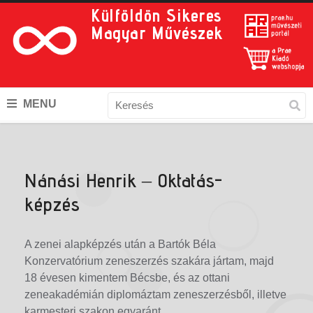
Külföldön Sikeres
Magyar Művészek
MENU
Nánási Henrik – Oktatás-
képzés
A zenei alapképzés után a Bartók Béla
Konzervatórium zeneszerzés szakára jártam, majd
18 évesen kimentem Bécsbe, és az ottani
zeneakadémián diplomáztam zeneszerzésből, illetve
karmesteri szakon egyaránt.