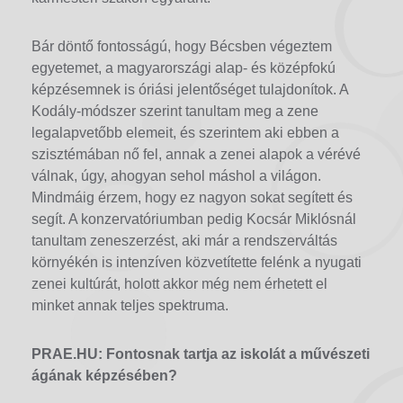
Bár döntő fontosságú, hogy Bécsben végeztem
egyetemet, a magyarországi alap- és középfokú
képzésemnek is óriási jelentőséget tulajdonítok. A
Kodály-módszer szerint tanultam meg a zene
legalapvetőbb elemeit, és szerintem aki ebben a
szisztémában nő fel, annak a zenei alapok a vérévé
válnak, úgy, ahogyan sehol máshol a világon.
Mindmáig érzem, hogy ez nagyon sokat segített és
segít. A konzervatóriumban pedig Kocsár Miklósnál
tanultam zeneszerzést, aki már a rendszerváltás
környékén is intenzíven közvetítette felénk a nyugati
zenei kultúrát, holott akkor még nem érhetett el
minket annak teljes spektruma.
PRAE.HU: Fontosnak tartja az iskolát a művészeti
ágának képzésében?