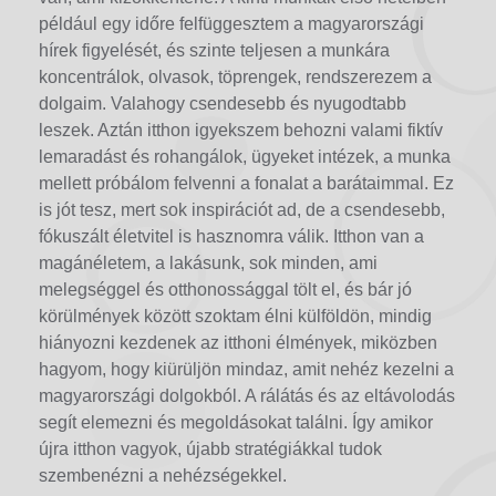
például egy időre felfüggesztem a magyarországi
hírek figyelését, és szinte teljesen a munkára
koncentrálok, olvasok, töprengek, rendszerezem a
dolgaim. Valahogy csendesebb és nyugodtabb
leszek. Aztán itthon igyekszem behozni valami fiktív
lemaradást és rohangálok, ügyeket intézek, a munka
mellett próbálom felvenni a fonalat a barátaimmal. Ez
is jót tesz, mert sok inspirációt ad, de a csendesebb,
fókuszált életvitel is hasznomra válik. Itthon van a
magánéletem, a lakásunk, sok minden, ami
melegséggel és otthonossággal tölt el, és bár jó
körülmények között szoktam élni külföldön, mindig
hiányozni kezdenek az itthoni élmények, miközben
hagyom, hogy kiürüljön mindaz, amit nehéz kezelni a
magyarországi dolgokból. A rálátás és az eltávolodás
segít elemezni és megoldásokat találni. Így amikor
újra itthon vagyok, újabb stratégiákkal tudok
szembenézni a nehézségekkel.