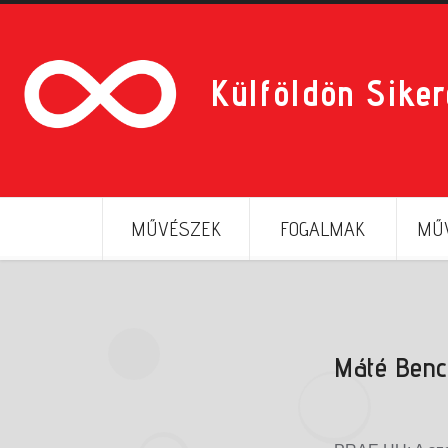
Külföldön Sike
MŰVÉSZEK
FOGALMAK
MŰV
Máté Benc