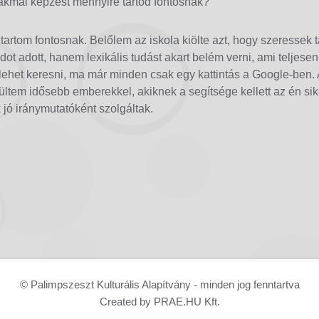
kmai képzést mennyire tartod fontosnak?
tartom fontosnak. Belőlem az iskola kiölte azt, hogy szeressek 
t adott, hanem lexikális tudást akart belém verni, ami teljesen
 lehet keresni, ma már minden csak egy kattintás a Google-ben. 
ültem idősebb emberekkel, akiknek a segítsége kellett az én si
 jó iránymutatóként szolgáltak.
© Palimpszeszt Kulturális Alapítvány - minden jog fenntartva
Created by PRAE.HU Kft.