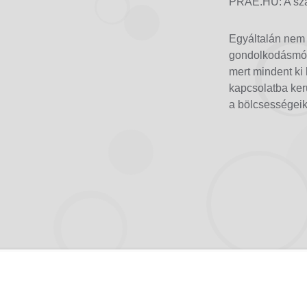
PRAE.HU: A sza
Egyáltalán nem 
gondolkodásmódo
mert mindent ki
kapcsolatba ker
a bölcsességeik