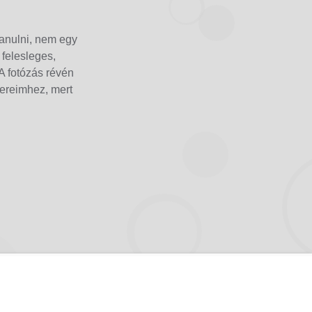
tanulni, nem egy
 felesleges,
A fotózás révén
kereimhez, mert