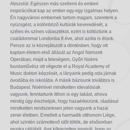
Abszolút. Egészen más szellemi és emberi
inspirációkat kap az ember egy-egy izgalmas helyen.
Én nagyvárosi embernek tartom magam, szeretem a
nyüzsgést, a különböző kultúrák keveredését, a
széles és színes választékot, ezért is költöztünk a
családommal Londonba 8 éve, ahol azóta is élünk.
Persze az is közrejátszott a döntésben, hogy ott
kaptam életem első állását az Angol Nemzeti
Operában, majd a feleségem, Győri Noémi
fuvolaművész ott végezte el a Royal Academy of
Music doktori képzését, a lányaink pedig oda járnak
óvodába és iskolába. A másik bázisunk továbbra is
Budapest. Noémivel mindketten idevalósiak
vagyunk, fenntartunk itthon is egy lakást, ahova
mindig úgy érezhetjük, hogy hazaérkezünk, ráadásul
mindketten rendszeresen jelen vagyunk a hazai
zenei életben. Emellett a harmadik otthonom Liège,
ahol szintén számottevő időt töltök, de elsősorban
munka céljából. Ami kifejezetten inspirál, hogy az