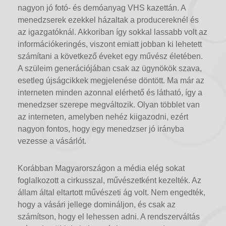
nagyon jó fotó- és demóanyag VHS kazettán. A
menedzserek ezekkel házaltak a producereknél és
az igazgatóknál. Akkoriban így sokkal lassabb volt az
információkeringés, viszont emiatt jobban ki lehetett
számítani a következő éveket egy művész életében.
A szüleim generációjában csak az ügynökök szava,
esetleg újságcikkek megjelenése döntött. Ma már az
interneten minden azonnal elérhető és látható, így a
menedzser szerepe megváltozik. Olyan többlet van
az interneten, amelyben nehéz kiigazodni, ezért
nagyon fontos, hogy egy menedzser jó irányba
vezesse a vásárlót.
Korábban Magyarországon a média elég sokat
foglalkozott a cirkusszal, művészetként kezelték. Az
állam által eltartott művészeti ág volt. Nem engedték,
hogy a vásári jellege domináljon, és csak az
számítson, hogy el lehessen adni. A rendszerváltás