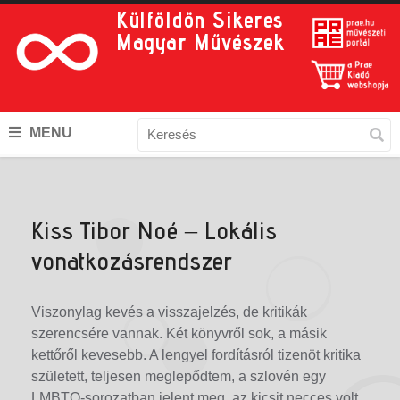
Külföldön Sikeres
Magyar Művészek
MENU
Kiss Tibor Noé – Lokális
vonatkozásrendszer
Viszonylag kevés a visszajelzés, de kritikák
szerencsére vannak. Két könyvről sok, a másik
kettőről kevesebb. A lengyel fordításról tizenöt kritika
született, teljesen meglepődtem, a szlovén egy
LMBTQ-sorozatban jelent meg, az kicsit necces volt,