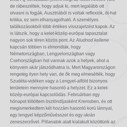
de rábeszéltek, hogy adjuk ki, mert legalább ott
olvasni is fogják. Ausztriából is voltak reflexiók, öt-hat
kritika, ez sem elhanyagolható. A személyes
találkozásokból több értékes visszajelzést kapok. Az
is látszik, hogy a kelet-közép-európai tapasztalat
nagyon sok téren közös pont. Az
Aludnod kellene
kapcsán többen is elmondták, hogy
Németországban, Lengyelországban vagy
Csehországban hol vannak azok a helyek, ahol a
könyvem akár játszódhatna is. Mert Magyarországon
rengeteg ilyen hely van, de ők meg elmesélték, hogy
Szudéta-vidéken vagy a Lengyel-alföld bizonyos
területein mennyire hasonló a helyzet. Ez a kelet-
közép-európai kapcsolódás. Februárban egy
hónapot töltöttem ösztöndíjasként Kremsben, és ott
megismerkedtem két hozzám hasonló korú lánnyal,
egy lengyel képzőművésszel és egy ukrán
zeneszerzővel. Pillanatok alatt kialakult közöttünk az