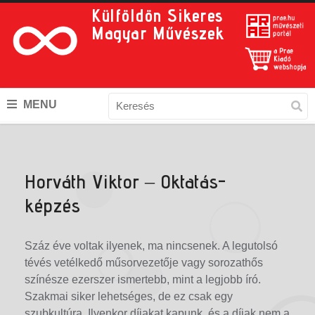
Külföldön Sikeres
Magyar Művészek
MENU
Horváth Viktor – Oktatás-
képzés
Száz éve voltak ilyenek, ma nincsenek. A legutolsó
tévés vetélkedő műsorvezetője vagy sorozathős
színésze ezerszer ismertebb, mint a legjobb író.
Szakmai siker lehetséges, de ez csak egy
szubkultúra. Ilyenkor díjakat kapunk, és a díjak nem a