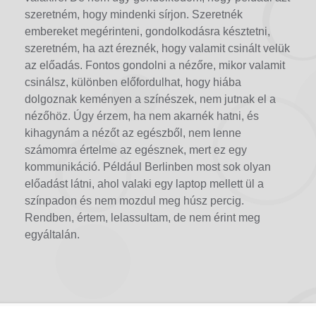
szeretném, hogy mindenki sírjon. Szeretnék
embereket megérinteni, gondolkodásra késztetni,
szeretném, ha azt éreznék, hogy valamit csinált velük
az előadás. Fontos gondolni a nézőre, mikor valamit
csinálsz, különben előfordulhat, hogy hiába
dolgoznak keményen a színészek, nem jutnak el a
nézőhöz. Úgy érzem, ha nem akarnék hatni, és
kihagynám a nézőt az egészből, nem lenne
számomra értelme az egésznek, mert ez egy
kommunikáció. Például Berlinben most sok olyan
előadást látni, ahol valaki egy laptop mellett ül a
színpadon és nem mozdul meg húsz percig.
Rendben, értem, lelassultam, de nem érint meg
egyáltalán.