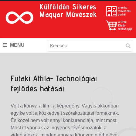
Külföldön Sikeres
Magyar Művészek
MENU
Futaki Attila- Technológiai
fejlődés hatásai
Volt a könyv, a film, a képregény. Vagyis akkoriban
egyike volt a közkedvelt szórakoztatási formáknak.
És közel nem volt ennyi konkurenciája, mint most.
Most itt vannak az ingyenes tévésorozatok, a
videójátékok, minden annyira könnyen elérhetővé