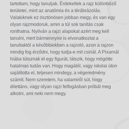
tartottam, hogy tanuljak. Érdekeltek a rajz különböző
területei, mint az anatómia és a térábrázolás.
Valakiknek ez ösztönösen jobban megy, és van egy
olyan rajzmodoruk, amin a túl sok tanítás csak
ronthatna. Nyilván a rajzi alapokat azért meg kell
tanulni, mert bármennyire is elvonatkoztat a
tanultaktól a későbbiekben a rajzoló, azon a rajzon
mindig fog érződni, hogy tudja-e mit csinál. A Pixarnál
hiába túloznak el egy figurát, látszik, hogy mögötte
hatalmas tudás van. Hogy magától, vagy iskolai úton
sajátította el, teljesen mindegy, a végeredmény
számít. Nem szeretem, ha valamiről süt, hogy
dilettáns, vagy olyan rajzi felfogásban próbál meg
alkotni, ami neki nem megy.