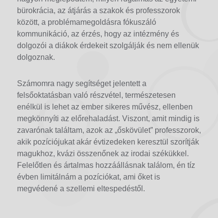
bürokrácia, az átjárás a szakok és professzorok
között, a problémamegoldásra fókuszáló
kommunikáció, az érzés, hogy az intézmény és
dolgozói a diákok érdekeit szolgálják és nem ellenük
dolgoznak.
Számomra nagy segítséget jelentett a
felsőoktatásban való részvétel, természetesen
enélkül is lehet az ember sikeres művész, ellenben
megkönnyíti az előrehaladást. Viszont, amit mindig is
zavarónak találtam, azok az „őskövület” professzorok,
akik pozíciójukat akár évtizedeken keresztül szorítják
magukhoz, kvázi összenőnek az irodai székükkel.
Felelőtlen és ártalmas hozzáállásnak találom, én tíz
évben limitálnám a pozíciókat, ami őket is
megvédené a szellemi eltespedéstől.