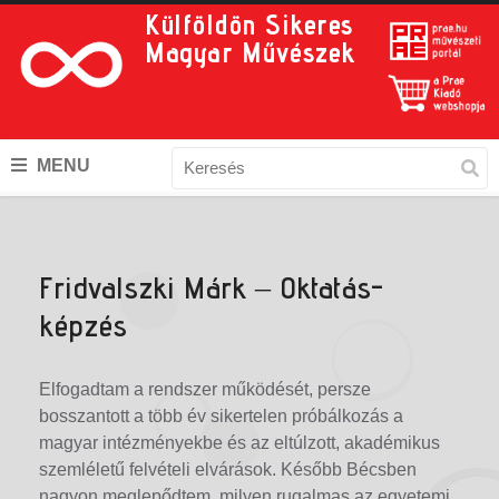
Külföldön Sikeres
Magyar Művészek
MENU
Fridvalszki Márk – Oktatás-
képzés
Elfogadtam a rendszer működését, persze
bosszantott a több év sikertelen próbálkozás a
magyar intézményekbe és az eltúlzott, akadémikus
szemléletű felvételi elvárások. Később Bécsben
nagyon meglepődtem, milyen rugalmas az egyetemi