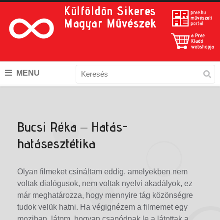
Külföldön Sikeres
Magyar Művészek
MENU
Bucsi Réka – Hatás-
hatásesztétika
Olyan filmeket csináltam eddig, amelyekben nem
voltak dialógusok, nem voltak nyelvi akadályok, ez
már meghatározza, hogy mennyire tág közönségre
tudok velük hatni. Ha végignézem a filmemet egy
moziban, látom, hogyan csapódnak le a látottak a