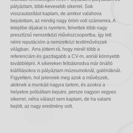
pályáztam, több-kevesebb sikerrel. Sok
visszautasítást kaptam, de amikor valahova
bejutottam, az mindig nagy öröm volt számomra. A
tetejébe díjakat is nyertem, felvettek több nagy
presztízsű nemzetközi művészcsoportba, így lett
némi reputációm a nemzetközi textilművészeti
világban. Arra jöttem rá, hogy minél több a
referenciám és gazdagabb a CV-m, annál könnyebb
továbblépni. A sikereken felbátorodva már önálló
kiállításokra is pályáztam múzeumoknál, galériáknál.
Figyeltem, hol jelennek meg azok a művészek,
akiknek a munkáit nagyra tartom, és azokra a
helyekre próbáltam bejutni, persze nagyon vegyes
sikerrel, néha választ sem kaptam, de ha valami
bejött, az nagy eredmény volt.