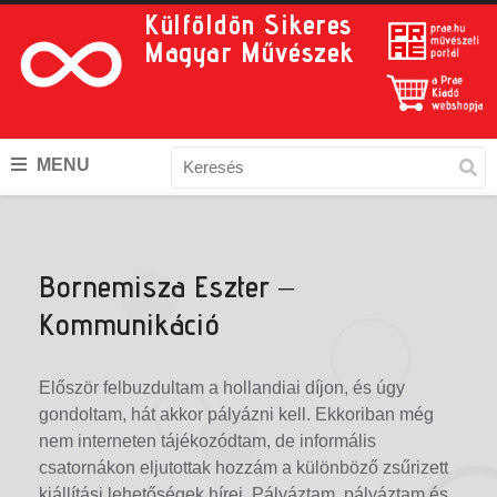
Külföldön Sikeres
Magyar Művészek
MENU
Bornemisza Eszter –
Kommunikáció
Először felbuzdultam a hollandiai díjon, és úgy
gondoltam, hát akkor pályázni kell. Ekkoriban még
nem interneten tájékozódtam, de informális
csatornákon eljutottak hozzám a különböző zsűrizett
kiállítási lehetőségek hírei. Pályáztam, pályáztam és