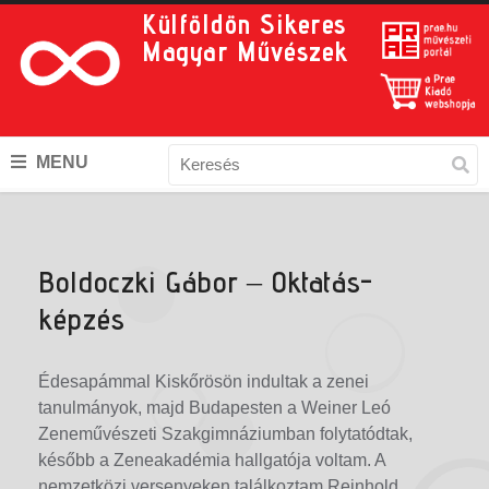
Külföldön Sikeres
Magyar Művészek
MENU
Boldoczki Gábor – Oktatás-
képzés
Édesapámmal Kiskőrösön indultak a zenei
tanulmányok, majd Budapesten a Weiner Leó
Zeneművészeti Szakgimnáziumban folytatódtak,
később a Zeneakadémia hallgatója voltam. A
nemzetközi versenyeken találkoztam Reinhold