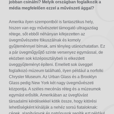
jobban csinálni? Melyik országban foglalkozik a
média megfelelően ezzel a művészeti ággal?
Amerika ilyen szempontból is fantasztikus hely,
hiszen van egy művészetet támogató ultragazdag
rétege, sőt ebből néhányan kifejezetten az
üvegművészetre fókuszálnak és komoly
gyűjteménnyel bírnak, ami tényleg utánozhatatlan. Ez
a pár üvegműgyűjtő szinte versenyez egymással, de
eközben sok középosztálybeli is elkezdett
üveggyűjteményt építeni. Emellett sok üveggel
foglalkozó múzeum található, ilyen például a norfolki
Chrysler Museum. Az Urban Glass és a Brooklyn
Glass pedig New York két nagy üvegművészeti
központja. A széles mecénás réteg és a múzeumok
egymást erősítik. Amerikában az üvegfúvást
társadalmi kérdésekkel kötik össze, hogy kitörési
lehetőségként kínálják a nehéz sorsú fiataloknak:
cégek, alapítványok és patrónusok segítik ezt például