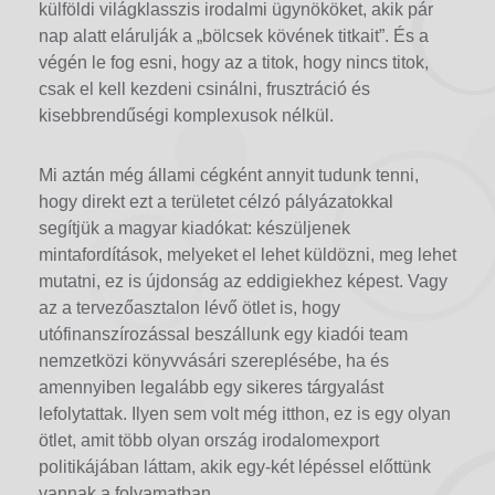
külföldi világklasszis irodalmi ügynököket, akik pár
nap alatt elárulják a „bölcsek kövének titkait”. És a
végén le fog esni, hogy az a titok, hogy nincs titok,
csak el kell kezdeni csinálni, frusztráció és
kisebbrendűségi komplexusok nélkül.
Mi aztán még állami cégként annyit tudunk tenni,
hogy direkt ezt a területet célzó pályázatokkal
segítjük a magyar kiadókat: készüljenek
mintafordítások, melyeket el lehet küldözni, meg lehet
mutatni, ez is újdonság az eddigiekhez képest. Vagy
az a tervezőasztalon lévő ötlet is, hogy
utófinanszírozással beszállunk egy kiadói team
nemzetközi könyvvásári szereplésébe, ha és
amennyiben legalább egy sikeres tárgyalást
lefolytattak. Ilyen sem volt még itthon, ez is egy olyan
ötlet, amit több olyan ország irodalomexport
politikájában láttam, akik egy-két lépéssel előttünk
vannak a folyamatban.