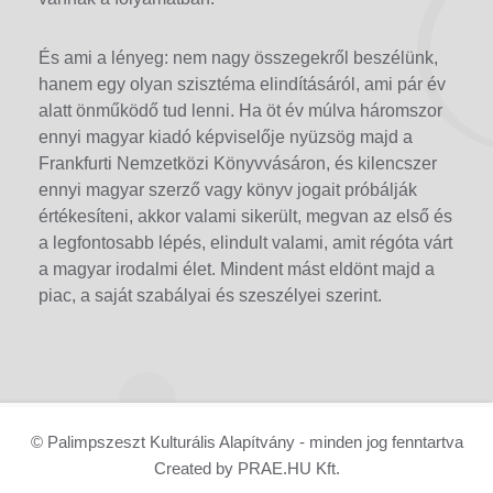
És ami a lényeg: nem nagy összegekről beszélünk,
hanem egy olyan szisztéma elindításáról, ami pár év
alatt önműködő tud lenni. Ha öt év múlva háromszor
ennyi magyar kiadó képviselője nyüzsög majd a
Frankfurti Nemzetközi Könyvvásáron, és kilencszer
ennyi magyar szerző vagy könyv jogait próbálják
értékesíteni, akkor valami sikerült, megvan az első és
a legfontosabb lépés, elindult valami, amit régóta várt
a magyar irodalmi élet. Mindent mást eldönt majd a
piac, a saját szabályai és szeszélyei szerint.
© Palimpszeszt Kulturális Alapítvány - minden jog fenntartva
Created by PRAE.HU Kft.