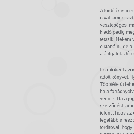
A fordítók is me
olyat, amiről az
veszteséges, mer
kiadó pedig meg
tetszik. Nekem 
elkiabálni, de a
ajánlgatok. Jó e
Fordítóként azo
adott könyvet. I
Többféle út leh
ha a forrásnyel
vennie. Ha a jog
szerződést, ami
jelenti, hogy az
legalábbis rész
fordítóval, hogy