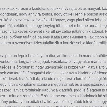
g szokták keresni a kiadókat ötletekkel. A saját olvasmányaik k
t gondolják, hogy annyira fontos, hogy ott kell lennie polcon akko
t később ez lesz az évszázad könyve, vagy piaci sikert lehet tő
próbálja eldönteni, hogy tényleg több lehet-e benne annál, hog
viszonylag kevés könyvet sikerült így célba juttatnom kiadónál
 közeljövőben talán célba érek Katja Lange-Müllerrel, akit több m
setben a személyes ízlés találkozik a korízléssel, a kiadó profilj
n a ponton lépek be a folyamatba, amikor a kiadó már eldöntötte
lyenkor már tárgyalnak a jogok vásárlásáról, vagy akár már túl is
etséges, előfordulhat, hogy ügynökség is közbe van iktatva a fo
vnek van fordítástámogatási alapja, akkor azt a kiadónak érdem
i kérdések tisztázódtak, a kiadó megkeresi a fordítót és megköti
 egy furcsa konglomerátuma a megbízásnak és a jogdíjszerződé
 összeg, amit a fordításért kapunk a kiadótól, jogdíjelőlegként is 
ben – mint a szerzőknél. Ezért lenne érdemes a kiadóknak közö
 hány példányban adták el a könyvet, és legalább félévente fogy