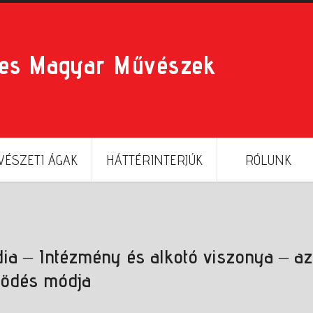
res Magyar Művészek
ÉSZETI ÁGAK
HÁTTÉRINTERJÚK
RÓLUNK
dia – Intézmény és alkotó viszonya – az
ködés módja