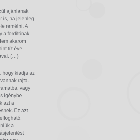
özül ajánlanak
r is, ha jelenleg
le remélni. A
y a fordítónak
. Nem akarom
int tíz éve
ával. (…)
, hogy kiadja az
 vannak rajta.
lyamatba, vagy
es igénybe
k azt a
snek. Ez azt
felfogható,
lniük a
ásjelentést