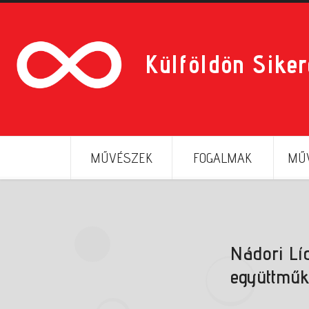
Külföldön Sike
MŰVÉSZEK
FOGALMAK
MŰV
Nádori Lí
együttmű