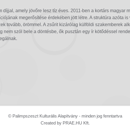
 díjjal, amely jövőre lesz tíz éves. 2011-ben a kortárs magyar 
iójának megerősítése érdekében jött létre. A struktúra azóta is 
ek tovább, örömmel. A zsűrit kizárólag külföldi szakemberek alko
ig nem szól bele a döntésbe, ők pusztán egy ír kötődéssel rend
legálnak.
© Palimpszeszt Kulturális Alapítvány - minden jog fenntartva
Created by PRAE.HU Kft.