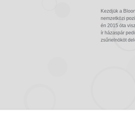
Kezdjük a Bloom
nemzetközi pozíc
én 2015 óta visz
ír házaspár ped
zsűrielnököt de