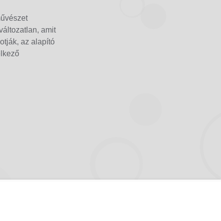
művészet
változatlan, amit
tják, az alapító
elkező