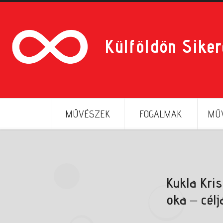
Külföldön Sike
MŰVÉSZEK
FOGALMAK
MŰV
Kukla Kris
oka – célj