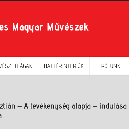
res Magyar Művészek
ÉSZETI ÁGAK
HÁTTÉRINTERJÚK
RÓLUNK
ztián – A tevékenység alapja – indulása
a