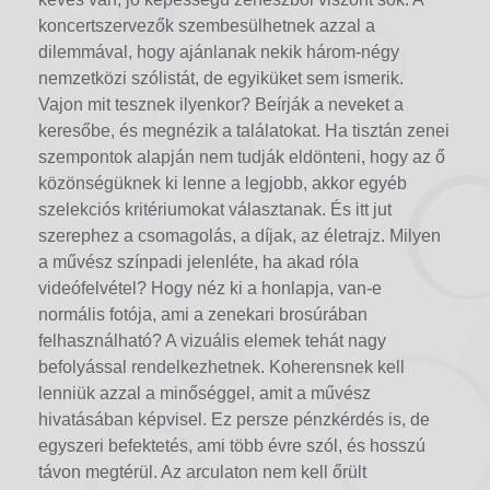
koncertszervezők szembesülhetnek azzal a
dilemmával, hogy ajánlanak nekik három-négy
nemzetközi szólistát, de egyiküket sem ismerik.
Vajon mit tesznek ilyenkor? Beírják a neveket a
keresőbe, és megnézik a találatokat. Ha tisztán zenei
szempontok alapján nem tudják eldönteni, hogy az ő
közönségüknek ki lenne a legjobb, akkor egyéb
szelekciós kritériumokat választanak. És itt jut
szerephez a csomagolás, a díjak, az életrajz. Milyen
a művész színpadi jelenléte, ha akad róla
videófelvétel? Hogy néz ki a honlapja, van-e
normális fotója, ami a zenekari brosúrában
felhasználható? A vizuális elemek tehát nagy
befolyással rendelkezhetnek. Koherensnek kell
lenniük azzal a minőséggel, amit a művész
hivatásában képvisel. Ez persze pénzkérdés is, de
egyszeri befektetés, ami több évre szól, és hosszú
távon megtérül. Az arculaton nem kell őrült