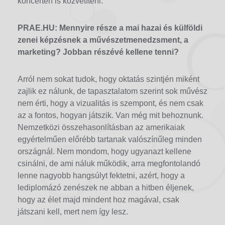
koncerten is közvetíteni.
PRAE.HU: Mennyire része a mai hazai és külföldi
zenei képzésnek a művészetmenedzsment, a
marketing? Jobban részévé kellene tenni?
Arról nem sokat tudok, hogy oktatás szintjén miként
zajlik ez nálunk, de tapasztalatom szerint sok művész
nem érti, hogy a vizualitás is szempont, és nem csak
az a fontos, hogyan játszik. Van még mit behoznunk.
Nemzetközi összehasonlításban az amerikaiak
egyértelműen előrébb tartanak valószínűleg minden
országnál. Nem mondom, hogy ugyanazt kellene
csinálni, de ami náluk működik, arra megfontolandó
lenne nagyobb hangsúlyt fektetni, azért, hogy a
lediplomázó zenészek ne abban a hitben éljenek,
hogy az élet majd mindent hoz magával, csak
játszani kell, mert nem így lesz.