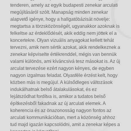
tenderen, amely az egyik budapesti zenekar arculati
megújításáról szólt. Manapság minden zenekar
alapvető igénye, hogy a hallgatóbázisát növelje:
megtartsa a törzsközönségét, ugyanakkor azoknak is
felkeltse az érdeklődését, akik eddig nem jöttek el a
koncertekre. Olyan vizuális anyagokat kellett tehát
tervezni, amik nem sértik azokat, akik rendelkeznek a
zenekar képviselte értékrenddel, mégis van bennük
valami különös, ami kíváncsivá tesz másokat is. Az új
arculat tervezése ezért nagyon kényes, de egyben
nagyon izgalmas feladat. Olyasféle érzést kelt, hogy
közben más is megújul. A külsődleges változások
indukálhatnak belső átalakulásokat, és ez
lejátszódhat fordítva is, amikor a tudatos belső
építkezésből fakadnak az új arculati elemek. A
koherencia és az önazonosság nagyon fontos az
arculati kommunikációban, mert a közönség ahhoz
tud majd igazán kapcsolódni, amit a zenekar képes a