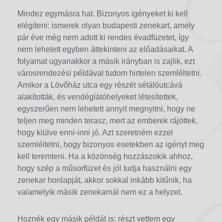
Mindez egymásra hat. Bizonyos igényeket ki kell
elégíteni: ismerek olyan budapesti zenekart, amely
pár éve még nem adott ki rendes évadfüzetet, így
nem lehetett egyben áttekinteni az előadásaikat. A
folyamat ugyanakkor a másik irányban is zajlik, ezt
városrendezési példával tudom hirtelen szemléltetni.
Amikor a Lövőház utca egy részét sétálóutcává
alakították, és vendéglátóhelyeket létesítettek,
egyszerűen nem lehetett annyit megnyitni, hogy ne
teljen meg minden terasz, mert az emberek rájöttek,
hogy kiülve enni-inni jó. Azt szeretném ezzel
szemléltetni, hogy bizonyos esetekben az igényt meg
kell teremteni. Ha a közönség hozzászokik ahhoz,
hogy szép a műsorfüzet és jól tudja használni egy
zenekar honlapját, akkor sokkal inkább kitűnik, ha
valamelyik másik zenekarnál nem ez a helyzet.
Hoznék egy másik példát is: részt vettem egy