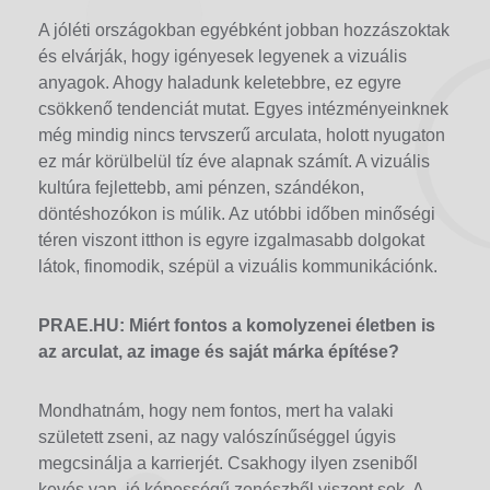
A jóléti országokban egyébként jobban hozzászoktak
és elvárják, hogy igényesek legyenek a vizuális
anyagok. Ahogy haladunk keletebbre, ez egyre
csökkenő tendenciát mutat. Egyes intézményeinknek
még mindig nincs tervszerű arculata, holott nyugaton
ez már körülbelül tíz éve alapnak számít. A vizuális
kultúra fejlettebb, ami pénzen, szándékon,
döntéshozókon is múlik. Az utóbbi időben minőségi
téren viszont itthon is egyre izgalmasabb dolgokat
látok, finomodik, szépül a vizuális kommunikációnk.
PRAE.HU: Miért fontos a komolyzenei életben is
az arculat, az image és saját márka építése?
Mondhatnám, hogy nem fontos, mert ha valaki
született zseni, az nagy valószínűséggel úgyis
megcsinálja a karrierjét. Csakhogy ilyen zseniből
kevés van, jó képességű zenészből viszont sok. A