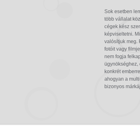
Sok esetben lem
több vállalat k
cégek kész sze
képviseltetni. 
valósítjuk meg.
fotóit vagy film
nem fogja felkap
ügynökséghez, é
konkrét emberre
ahogyan a multi
bizonyos márkáj