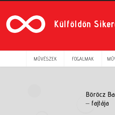
Külföldön Sike
MŰVÉSZEK
FOGALMAK
MŰV
Böröcz Ba
– fajtája