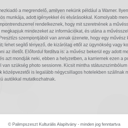
ezkiadó a megrendelő, amilyen nekünk például a Warner. Ilyenk
özös munkája, adott igényekkel és elvárásokkal. Komolyabb me
mpontrendszerrel rendelkeznek, hogy mit szeretnének a művés
Mi megkapjuk mindezeket az információkat, és utána a művéssze
 Presztízs szempontjából van annak üzenete, hogy egy művész ki
jeit; lehet segítő tényező, de kizárólag ettől az ügynökség vagy
ni az illetőt. Előfordul fordítva is: a művész bekerül egy adott
s azt mondják neki, ebben a helyzetben, a karriernek ezen a p
l van szükség photo sessionre. Kicsit mintha státuszszimbólum 
k középvezetői is legalább négycsillagos hotelekben szállnak 
ú autókkal mutatkozhatnak.
© Palimpszeszt Kulturális Alapítvány - minden jog fenntartva