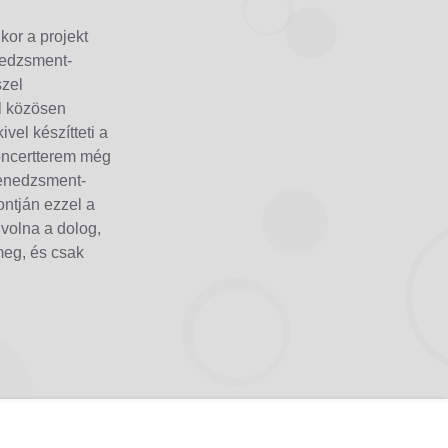
or a projekt
nedzsment-
szel
l közösen
vel készítteti a
 koncertterem még
 menedzsment-
ontján ezzel a
volna a dolog,
meg, és csak