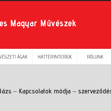
res Magyar Művészek
ÉSZETI ÁGAK
HÁTTÉRINTERJÚK
RÓLUNK
lázs – Kapcsolatok módja – szerveződé