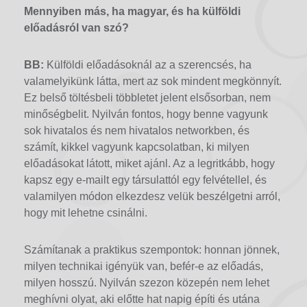
Mennyiben más, ha magyar, és ha külföldi
előadásról van szó?
BB:
Külföldi előadásoknál az a szerencsés, ha
valamelyikünk látta, mert az sok mindent megkönnyít.
Ez belső töltésbeli többletet jelent elsősorban, nem
minőségbelit. Nyilván fontos, hogy benne vagyunk
sok hivatalos és nem hivatalos networkben, és
számít, kikkel vagyunk kapcsolatban, ki milyen
előadásokat látott, miket ajánl. Az a legritkább, hogy
kapsz egy e-mailt egy társulattól egy felvétellel, és
valamilyen módon elkezdesz velük beszélgetni arról,
hogy mit lehetne csinálni.
Számítanak a praktikus szempontok: honnan jönnek,
milyen technikai igényük van, befér-e az előadás,
milyen hosszú. Nyilván szezon közepén nem lehet
meghívni olyat, aki előtte hat napig építi és utána