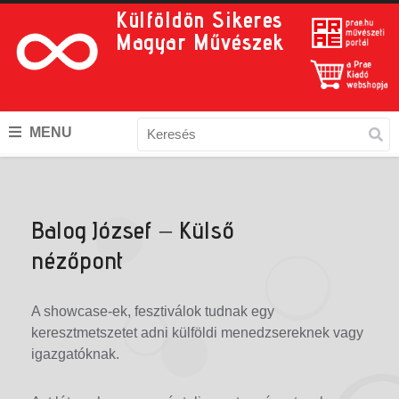
Külföldön Sikeres
Magyar Művészek
MENU
Balog József – Külső
nézőpont
A showcase-ek, fesztiválok tudnak egy
keresztmetszetet adni külföldi menedzsereknek vagy
igazgatóknak.