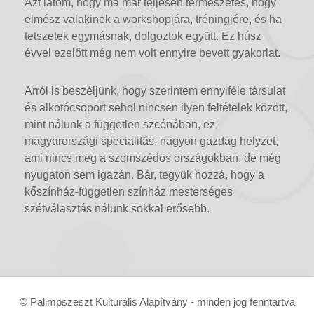
Azt látom, hogy ma már teljesen természetes, hogy
elmész valakinek a workshopjára, tréningjére, és ha
tetszetek egymásnak, dolgoztok együtt. Ez húsz
évvel ezelőtt még nem volt ennyire bevett gyakorlat.
Arról is beszéljünk, hogy szerintem ennyiféle társulat
és alkotócsoport sehol nincsen ilyen feltételek között,
mint nálunk a független szcénában, ez
magyarországi specialitás. nagyon gazdag helyzet,
ami nincs meg a szomszédos országokban, de még
nyugaton sem igazán. Bár, tegyük hozzá, hogy a
kőszínház-független színház mesterséges
szétválasztás nálunk sokkal erősebb.
© Palimpszeszt Kulturális Alapítvány - minden jog fenntartva